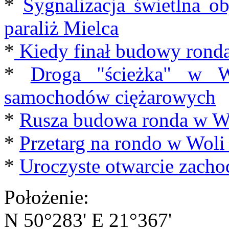
*
Sygnalizacja świetlna o
paraliż Mielca
*
Kiedy finał budowy ronda
*
Droga "ścieżka" w Wo
samochodów ciężarowych
*
Rusza budowa ronda w Wo
*
Przetarg na rondo w Woli
*
Uroczyste otwarcie zacho
Położenie:
N 50°283' E 21°367'