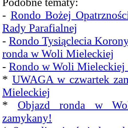
Podobne tematy:
-
Rondo Bożej Opatrzności
Rady Parafialnej
-
Rondo Tysiąclecia Korony
ronda w Woli Mieleckiej
-
Rondo w Woli Mieleckiej o
*
UWAGA w czwartek zamk
Mieleckiej
*
Objazd ronda w Woli
zamykany!