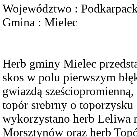
Województwo : Podkarpack
Gmina : Mielec
Herb gminy Mielec przedsta
skos w polu pierwszym błęk
gwiazdą sześciopromienną,
topór srebrny o toporzysku
wykorzystano herb Leliwa r
Morsztynów oraz herb Topó