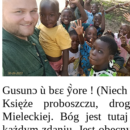
Gusunɔ ù bɛɛ ỹ̀ore ! (Nie
Księże proboszczu, dro
Mieleckiej. Bóg jest tut
każdym zdaniu. Jest obecny