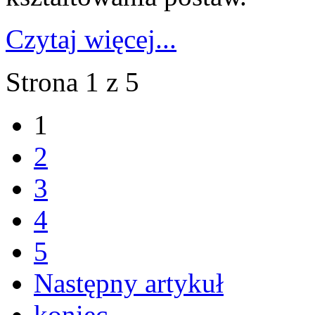
Czytaj więcej...
Strona 1 z 5
1
2
3
4
5
Następny artykuł
koniec