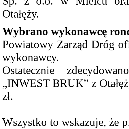
Sp. z o.o. w Mielcu o
Otałęży.
Wybrano wykonawcę ronda
Powiatowy Zarząd Dróg ofi
wykonawcy.
Ostatecznie zdecydowa
„INWEST BRUK” z Otałęży -
zł.
Wszystko to wskazuje, że p