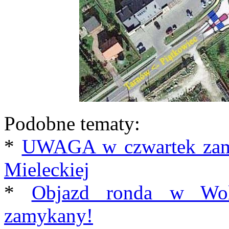
Podobne tematy:
*
UWAGA w czwartek zamk
Mieleckiej
*
Objazd ronda w Woli
zamykany!