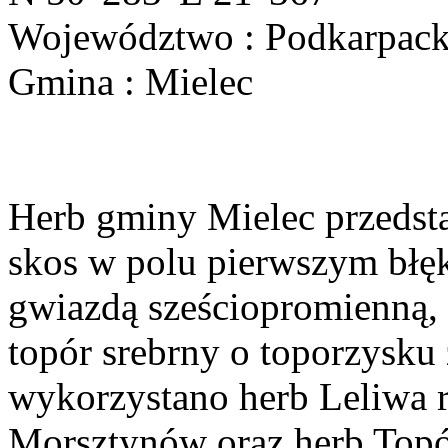
Województwo : Podkarpack
Gmina : Mielec
Herb gminy Mielec przedsta
skos w polu pierwszym błęk
gwiazdą sześciopromienną,
topór srebrny o toporzysku
wykorzystano herb Leliwa r
Morsztynów oraz herb Topó