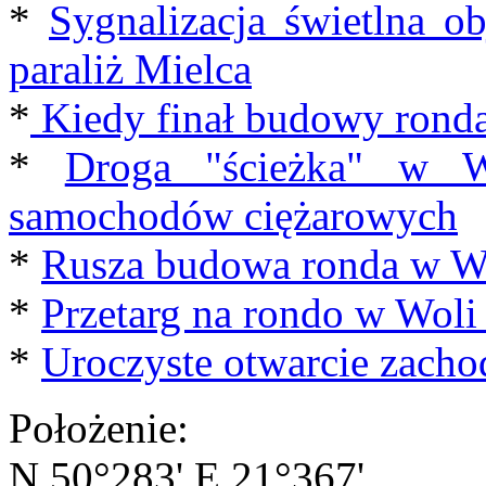
*
Sygnalizacja świetlna o
paraliż Mielca
*
Kiedy finał budowy ronda
*
Droga "ścieżka" w Wo
samochodów ciężarowych
*
Rusza budowa ronda w Wo
*
Przetarg na rondo w Woli
*
Uroczyste otwarcie zacho
Położenie:
N 50°283' E 21°367'