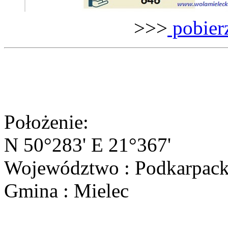
>>>
pobierz
Położenie:
N 50°283' E 21°367'
Województwo : Podkarpack
Gmina : Mielec