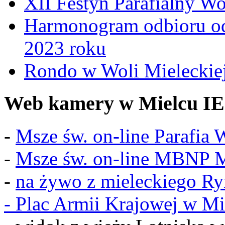
XII Festyn Parafialny W
Harmonogram odbioru o
2023 roku
Rondo w Woli Mieleckiej 
Web kamery w Mielcu IE
-
Msze św. on-line Parafia
-
Msze św. on-line MBNP M
-
na żywo z mieleckiego R
-
Plac Armii Krajowej w Mi