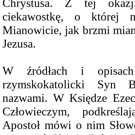
Chrystusa. Z tej okaz
ciekawostkę, o której 
Mianowicie, jak brzmi mian
Jezusa.
W źródłach i opisach
rzymskokatolicki Syn 
nazwami. W Księdze Ezec
Człowieczym, podkreśla
Apostoł mówi o nim Słowo.