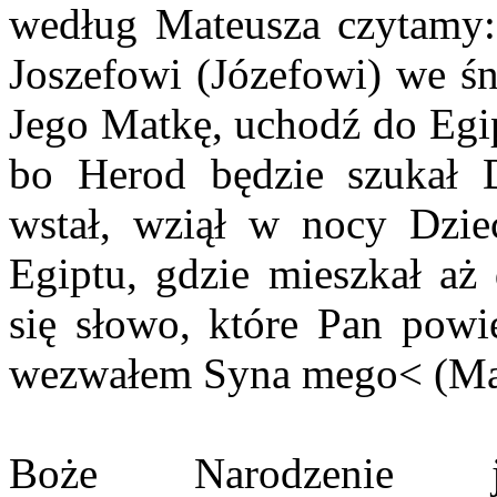
według Mateusza czytamy: 
Joszefowi (Józefowi) we śn
Jego Matkę, uchodź do Egip
bo Herod będzie szukał D
wstał, wziął w nocy Dzie
Egiptu, gdzie mieszkał aż 
się słowo, które Pan powi
wezwałem Syna mego< (Mat
Boże Narodzenie j