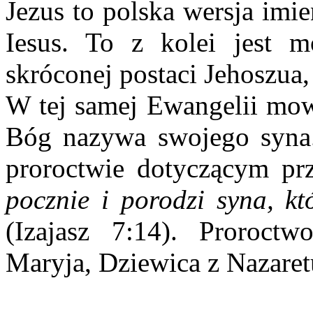
Jezus to polska wersja imi
Iesus. To z kolei jest mo
skróconej postaci Jehoszua,
W tej samej Ewangelii mow
Bóg nazywa swojego syna.
proroctwie dotyczącym prz
pocznie i porodzi syna, 
(Izajasz 7:14). Proroct
Maryja, Dziewica z Nazaretu