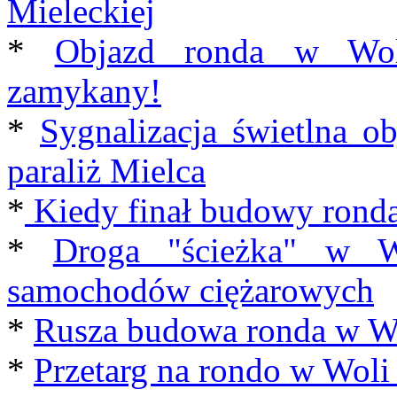
Mieleckiej
*
Objazd ronda w Woli
zamykany!
*
Sygnalizacja świetlna o
paraliż Mielca
*
Kiedy finał budowy ronda
*
Droga "ścieżka" w Wo
samochodów ciężarowych
*
Rusza budowa ronda w Wo
*
Przetarg na rondo w Woli