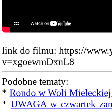
link do filmu: https://www
v=xgoewmDxnL8
Podobne tematy:
*
Rondo w Woli Mieleckiej 
*
UWAGA w czwartek zamk