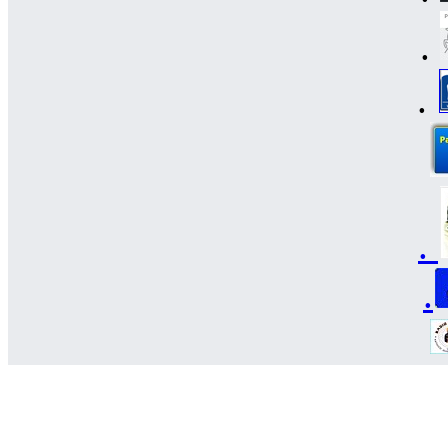
.
.
.
.