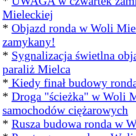
*
UWAGA w czwartek zamkn
Mieleckiej
*
Objazd ronda w Woli Mie
zamykany!
*
Sygnalizacja świetlna obj
paraliż Mielca
*
Kiedy finał budowy ronda
*
Droga "ścieżka" w Woli M
samochodów ciężarowych
*
Rusza budowa ronda w Wo