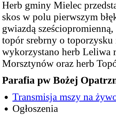
Herb gminy Mielec przedsta
skos w polu pierwszym błęk
gwiazdą sześciopromienną,
topór srebrny o toporzysku
wykorzystano herb Leliwa r
Morsztynów oraz herb Topó
Parafia pw Bożej Opatrzn
Transmisja mszy na żyw
Ogłoszenia