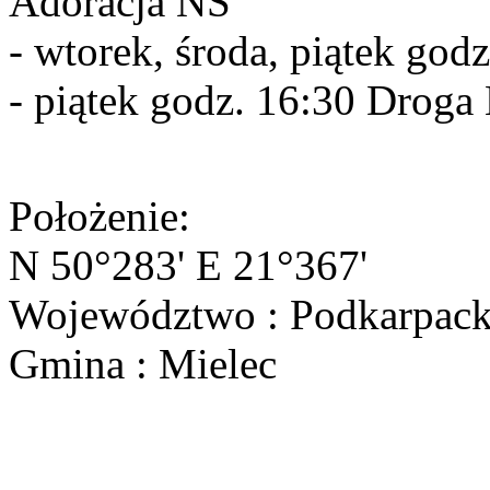
Adoracja NS
- wtorek, środa, piątek god
- piątek godz. 16:30 Drog
Położenie:
N 50°283' E 21°367'
Województwo : Podkarpack
Gmina : Mielec