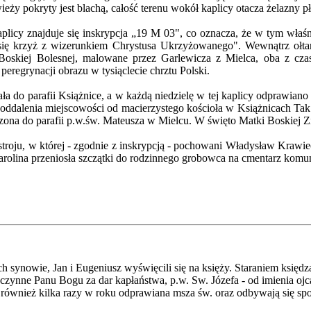
ieży pokryty jest blachą, całość terenu wokół kaplicy otacza żelazny 
licy znajduje się inskrypcja „19 M 03", co oznacza, że w tym właś
e się krzyż z wizerunkiem Chrystusa Ukrzyżowanego". Wewnątrz ołt
oskiej Bolesnej, malowane przez Garlewicza z Mielca, oba z czas
eregrynacji obrazu w tysiąclecie chrztu Polski.
a do parafii Książnice, a w każdą niedzielę w tej kaplicy odprawian
ji oddalenia miejscowości od macierzystego kościoła w Książnicach Tak
zona do parafii p.w.św. Mateusza w Mielcu. W święto Matki Boskiej Zi
ju, w której - zgodnie z inskrypcją - pochowani Władysław Krawiec i 
rolina przeniosła szczątki do rodzinnego grobowca na cmentarz komu
h synowie, Jan i Eugeniusz wyświęcili się na księży. Staraniem księd
nne Panu Bogu za dar kapłaństwa, p.w. Sw. Józefa - od imienia ojca ob
u również kilka razy w roku odprawiana msza św. oraz odbywają się sp