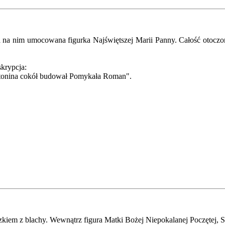
na nim umocowana figurka Najświętszej Marii Panny. Całość otoczona
skrypcja:
Antonina cokół budował Pomykała Roman".
zkiem z blachy. Wewnątrz figura Matki Bożej Niepokalanej Poczętej, 