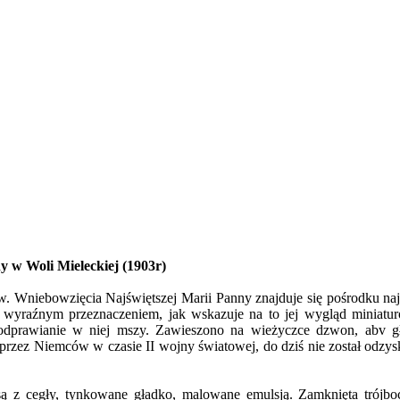
 w Woli Mieleckiej (1903r)
 Wniebowzięcia Najświętszej Marii Panny znajduje się pośrodku najst
yraźnym przeznaczeniem, jak wskazuje na to jej wygląd miniaturo
dprawianie w niej mszy. Zawieszono na wieżyczce dzwon, abv gło
zez Niemców w czasie II wojny światowej, do dziś nie został odzyska
ą z cegły, tynkowane gładko, malowane emulsją. Zamknięta trójbo