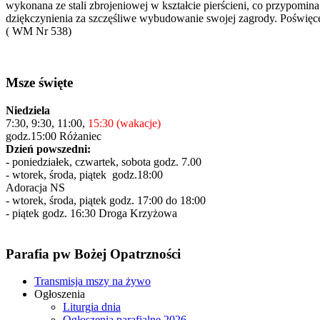
wykonana ze stali zbrojeniowej w kształcie pierścieni, co przypom
dziękczynienia za szczęśliwe wybudowanie swojej zagrody. Poświęce
( WM Nr 538)
Msze święte
Niedziela
7:30, 9:30, 11:00,
15:30 (wakacje)
godz.15:00 Różaniec
Dzień powszedni:
- poniedziałek, czwartek, sobota godz. 7.00
- wtorek, środa, piątek godz.18:00
Adoracja NS
- wtorek, środa, piątek godz. 17:00 do 18:00
- piątek godz. 16:30 Droga Krzyżowa
Parafia pw Bożej Opatrzności
Transmisja mszy na żywo
Ogłoszenia
Liturgia dnia
Ogłoszenia parafialne 2026