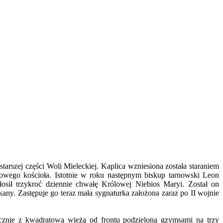
arszej części Woli Mieleckiej. Kaplica wzniesiona została staraniem
wego kościoła. Istotnie w roku następnym biskup tarnowski Leon
sił trzykroć dziennie chwałę Królowej Niebios Maryi. Został on
ny. Zastępuje go teraz mała sygnaturka założona zaraz po II wojnie
cznie z kwadratową wieżą od frontu podzieloną gzymsami na trzy