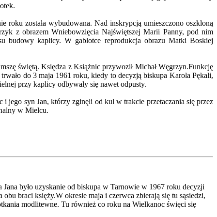
płotek.
nie roku została wybudowana. Nad inskrypcją umieszczono oszkloną
arzyk z obrazem Wniebowzięcia Najświętszej Marii Panny, pod nim
u budowy kaplicy. W gablotce reprodukcja obrazu Matki Boskiej
o mszę świętą. Księdza z Książnic przywoził Michał Węgrzyn.Funkcję
 trwało do 3 maja 1961 roku, kiedy to decyzją biskupa Karola Pękali,
elnej przy kaplicy odbywały się nawet odpusty.
jego syn Jan, którzy zginęli od kul w trakcie przetaczania się przez
nalny w Mielcu.
za Jana było uzyskanie od biskupa w Tarnowie w 1967 roku decyzji
u braci księży.W okresie maja i czerwca zbierają się tu sąsiedzi,
otkania modlitewne. Tu również co roku na Wielkanoc święci się