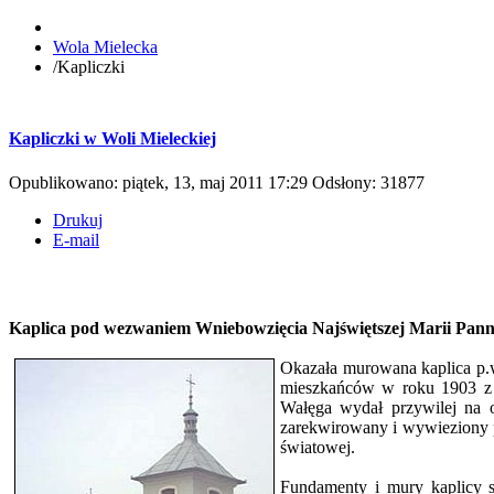
Wola Mielecka
/
Kapliczki
Kapliczki w Woli Mieleckiej
Opublikowano: piątek, 13, maj 2011 17:29
Odsłony: 31877
Drukuj
E-mail
Kaplica pod wezwaniem Wniebowzięcia Najświętszej Marii Panny
Okazała murowana kaplica p.w.
mieszkańców w roku 1903 z w
Wałęga wydał przywilej na o
zarekwirowany i wywieziony pr
światowej.
Fundamenty i mury kaplicy s