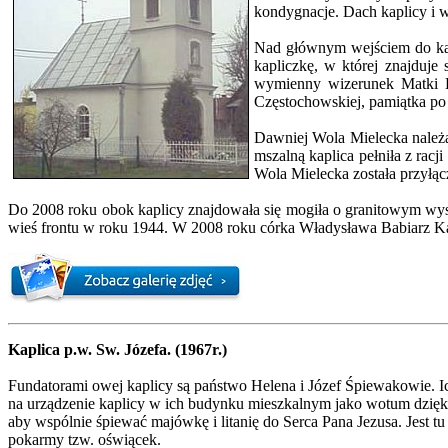
kondygnacje. Dach kaplicy i w
Nad głównym wejściem do kap
kapliczkę, w której znajduj
wymienny wizerunek Matki B
Częstochowskiej, pamiątka po p
Dawniej Wola Mielecka należał
mszalną kaplica pełniła z rac
Wola Mielecka została przyłąc
Do 2008 roku obok kaplicy znajdowała się mogiła o granitowym wystro
wieś frontu w roku 1944. W 2008 roku córka Władysława Babiarz Ka
Kaplica p.w. Sw. Józefa. (1967r.)
Fundatorami owej kaplicy są państwo Helena i Józef Śpiewakowie. Ic
na urządzenie kaplicy w ich budynku mieszkalnym jako wotum dziękczy
aby wspólnie śpiewać majówkę i litanię do Serca Pana Jezusa. Jest t
pokarmy tzw. oświącek.