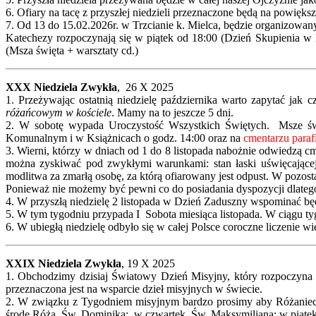
6. Ofiary na tacę z przyszłej niedzieli przeznaczone będą na powięk
7. Od 13 do 15.02.2026r. w Trzcianie k. Mielca, będzie organizo
Katechezy rozpoczynają się w piątek od 18:00 (Dzień Skupienia w
(Msza święta + warsztaty cd.)
XXX Niedziela Zwykła
, 26 X 2025
1. Przeżywając ostatnią niedzielę października warto zapytać jak
różańcowym w kościele
. Mamy na to jeszcze 5 dni.
2. W sobotę wypada Uroczystość Wszystkich Świętych. Msze św.
Komunalnym i w Książnicach o godz. 14:00 oraz na
cmentarzu para
3. Wierni, którzy w dniach od 1 do 8 listopada nabożnie odwiedzą c
można zyskiwać pod zwykłymi warunkami: stan łaski uświęcającej
modlitwa za zmarłą osobę, za którą ofiarowany jest odpust. W pozos
Ponieważ nie możemy być pewni co do posiadania dyspozycji dlateg
4. W przyszłą niedzielę 2 listopada w Dzień Zaduszny wspominać bę
5. W tym tygodniu przypada I Sobota miesiąca listopada. W ciągu t
6. W ubiegłą niedzielę odbyło się w całej Polsce coroczne liczenie
XXIX Niedziela Zwykła
, 19 X 2025
1. Obchodzimy dzisiaj Światowy Dzień Misyjny, który rozpoczyna 
przeznaczona jest na wsparcie dzieł misyjnych w świecie.
2. W związku z Tygodniem misyjnym bardzo prosimy aby Różaniec 
środę Róża Św. Dominika; w czwartek Św. Maksymiliana; w piątek