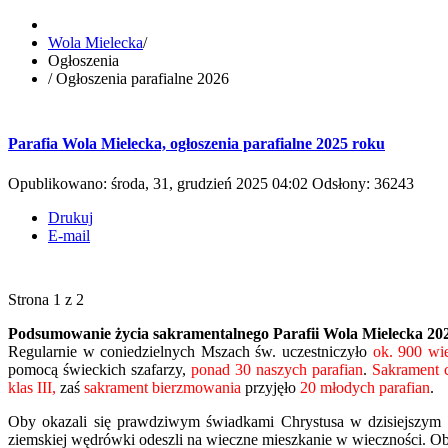
Wola Mielecka
/
Ogłoszenia
/
Ogłoszenia parafialne 2026
Parafia Wola Mielecka, ogłoszenia parafialne 2025 roku
Opublikowano: środa, 31, grudzień 2025 04:02
Odsłony: 36243
Drukuj
E-mail
Strona 1 z 2
Podsumowanie życia sakramentalnego Parafii Wola Mielecka 20
Regularnie w coniedzielnych Mszach św. uczestniczyło
ok. 900 wi
pomocą świeckich szafarzy,
ponad 30 naszych parafian
.
Sakrament 
klas III,
zaś
sakrament bierzmowania
przyjęło
20 młodych parafian
.
Oby okazali się prawdziwym świadkami Chrystusa w dzisiejszym
ziemskiej wędrówki odeszli na wieczne mieszkanie w wieczności. O