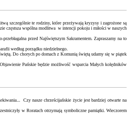
wą szczególnie te rodziny, które przeżywają kryzysy i zagrożone są
ie częstsza wspólna modlitwa w intencji pokoju i miłości w naszych
nno-przebłagalna przed Najświętszym Sakramentem. Zapraszamy na to
rafii według porządku niedzielnego.
 świętą. Do chorych po domach z Komunią świętą udamy się w piątek
 w Objawienie Pańskie będzie możliwość wsparcia Małych kolędników
kiwania... Czy nasze chrześcijańskie życie jest bardziej otwarte na
uczestniczyły w Roratach otrzymają symboliczne pamiątki. Wieczorem