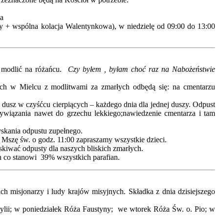
ia
y + wspólna kolacja Walentynkowa), w niedzielę od 09:00 do 13:00
ę modlić na różańcu.
Czy byłem , byłam choć raz na Nabożeństwie
ch w Mielcu z modlitwami za zmarłych odbędą się: na cmentarzu
 dusz w czyśćcu cierpiących – każdego dnia dla jednej duszy. Odpust
ywiązania nawet do grzechu lekkiego;nawiedzenie cmentarza i tam
skania odpustu zupełnego.
a Mszę św. o godz. 11:00 zapraszamy wszystkie dzieci.
kiwać odpusty dla naszych bliskich zmarłych.
h co stanowi 39% wszystkich parafian.
 misjonarzy i ludy krajów misyjnych. Składka z dnia dzisiejszego
lii; w poniedziałek Róża Faustyny; we wtorek Róża Św. o. Pio; w