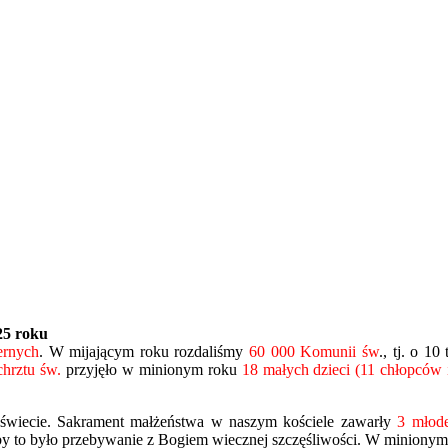
25 roku
ernych
. W mijającym roku rozdaliśmy
60 000 Komunii św
., tj. o 1
chrztu św.
przyjęło w minionym roku
18 małych dzieci (11 chłopców 
 świecie. Sakrament małżeństwa w naszym kościele zawarły
3 młode
by to było przebywanie z Bogiem wiecznej szczęśliwości. W minionym