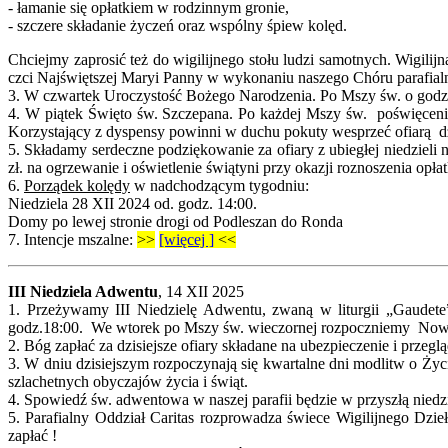
- łamanie się opłatkiem w rodzinnym gronie,
- szczere składanie życzeń oraz wspólny śpiew kolęd.
Chciejmy zaprosić też do wigilijnego stołu ludzi samotnych. Wigili
czci Najświętszej Maryi Panny w wykonaniu naszego Chóru parafialn
3. W czwartek Uroczystość Bożego Narodzenia. Po Mszy św. o godz. 
4. W piątek Święto św. Szczepana. Po każdej Mszy św. poświęceni
Korzystający z dyspensy powinni w duchu pokuty wesprzeć ofiarą dz
5. Składamy serdeczne podziękowanie za ofiary z ubiegłej niedzieli
zł. na ogrzewanie i oświetlenie świątyni przy okazji roznoszenia opł
6.
Porządek kolędy
w nadchodzącym tygodniu:
Niedziela 28 XII 2024 od. godz. 14:00.
Domy po lewej stronie drogi od Podleszan do Ronda
7.
Intencje mszalne:
>>
[więcej ]
<<
III Niedziela Adwentu
, 14 XII 2025
1. Przeżywamy III Niedzielę Adwentu, zwaną w liturgii „Gaudet
godz.18:00. We wtorek po Mszy św. wieczornej rozpoczniemy Nowen
2. Bóg zapłać za dzisiejsze ofiary składane na ubezpieczenie i przeg
3. W dniu dzisiejszym rozpoczynają się kwartalne dni modlitw o Ży
szlachetnych obyczajów życia i świąt.
4. Spowiedź św. adwentowa w naszej parafii będzie w przyszłą niedzi
5. Parafialny Oddział Caritas rozprowadza świece Wigilijnego Dzi
zapłać !