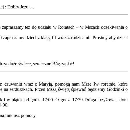
iej : Dobry Jezu …
e zapraszamy też do udziału w Roratach – w Mszach oczekiwania o
zapraszamy dzieci z klasy III wraz z rodzicami. Prosimy aby dzieci
ch za duże świece, serdeczne Bóg zapłać!
ym czuwaniu wraz z Maryją, pomogą nam Msze św. roratnie, które
ne na serduszkach. Przed Mszą świętą śpiewać będziemy Godzinki o
k i w piątek od godz. 17:00. O godz. 17:30 Droga krzyżowa, którą
14:00.
k na fundusz pomocy.