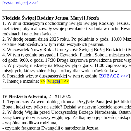
[czytaj więcej >>>]
Niedziela Świętej Rodziny Jezusa, Maryi i Józefa
1. W dniu dzisiejszym obchodzimy Święto Świętej Rodziny: Jezusa, 
rozbiciem, aby realizowały swoje powołanie i zadania w duchu Ewan
rodzinach i na całym świecie.
2. W środę ostatni dzień 2025 roku. Po południu o godz. 18.00 Ms
ostatnie Nabożeństwo w tym roku wszystkich parafian.
3. W czwartek Nowy Rok - Uroczystość Świętej Bożej Rodzicielki Ma
4. W tym tygodniu przypada I Czwartek, Piątek i Sobota miesiąca 
od godz. 9:00, o godz. 17:30 Droga krzyżowa prowadzona przez wsp
5. W przyszłą niedzielę na Mszę świętą o godz. 11:00 zapraszamy 
misyjnych, którzy zbierać będą ofiary dla swoich rówieśników.
6. Porządek wizyty duszpasterskiej w tym tygodniu [
ZOBACZ >>>
]
7.
Intencje mszalne:
>>
[więcej ]
<<
IV Niedziela Adwentu
, 21 XII 2025
1. Tegoroczny Adwent dobiega końca. Przyjście Pana jest już bliski
Boga i ludzi czy tylko na siebie? Dzisiaj w naszym kościele spowied
2. W środę Wigilia przed Uroczystością Bożego Narodzenia. Ostatni
zasiądziemy do wieczerzy wigilijnej. Zadbajmy o jej chrześcijańską
- wspólna modlitwa rodzinna,
- czytanie fragmentu Ewangelii o narodzeniu Jezusa,