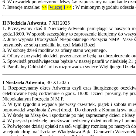
6. W czwartek po wieczornej Mszy św. zapraszamy na spotkanie człon
7.
Intencje mszalne:
>>
[więcej ]
<<
; W minionym tygodniu odeszła do
II Niedziela Adwentu
, 7 XII 2025
1. Przeżywamy dziś II Niedzielę Adwentu pamiętając w naszych m
godz.18:00. W sposób szczególny to zaproszenie kierujemy do wszys
2. Jutro wypada Uroczystość Niepokalanego Poczęcia NMP. Msze św. 
przyniosły ze sobą medaliki ku czci Matki Bożej.
3. W sobotę dzień modlitw za ofiary stanu wojennego.
4. Ofiary z przyszłej niedzieli przeznaczone będą na ubezpieczen
5. Spowiedź przedświąteczna będzie w naszej parafii w niedzielę 21 
6. Parafialny Oddział Caritas rozprowadza świece Wigilijnego Dzieła
I Niedziela Adwentu
, 30 XI 2025
1. Rozpoczynamy okres Adwentu czyli czas liturgicznego oczeki
celebrowane będą codziennie o godz. 18.00. Dzieci prosimy, by p
Niepokalanym Poczęciu N M P.
2. W tym tygodniu wypada pierwszy czwartek, piątek i sobota mie
poprowadzi wspólnota Żywej drogi. Do chorych z Komunią św. udam
3. W środę na Mszę św. i spotkanie po niej zapraszamy dzieci z klasy 
4. W przyszłą niedzielę przeżywać będziemy dzień modlitwy i pomoc
5. Poświęcone dzisiaj opłatki na stół wigilijny rozniosą po naszych 
w rejonie drogi na Trzcianę: Władysława Bąk i Genowefa Wieczorek