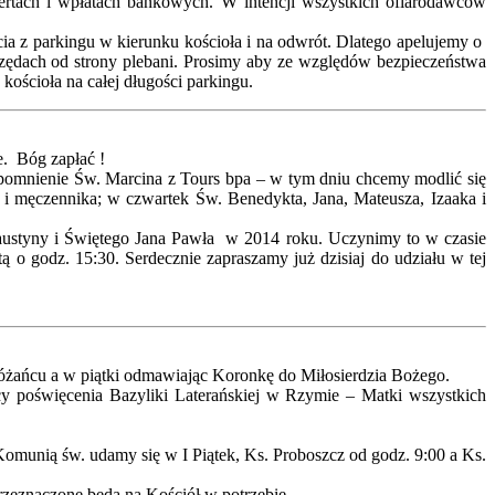
pertach i wpłatach bankowych. W intencji wszystkich ofiarodawców
ścia z parkingu w kierunku kościoła i na odwrót. Dlatego apelujemy o
rzędach od strony plebani. Prosimy aby ze względów bezpieczeństwa
ościoła na całej długości parkingu.
ie. Bóg zapłać !
spomnienie Św. Marcina z Tours bpa – w tym dniu chcemy modlić się
 i męczennika; w czwartek Św. Benedykta, Jana, Mateusza, Izaaka i
 Faustyny i Świętego Jana Pawła w 2014 roku. Uczynimy to w czasie
ą o godz. 15:30. Serdecznie zapraszamy już dzisiaj do udziału w tej
 Różańcu a w piątki odmawiając Koronkę do Miłosierdzia Bożego.
y poświęcenia Bazyliki Laterańskiej w Rzymie – Matki wszystkich
Komunią św. udamy się w I Piątek, Ks. Proboszcz od godz. 9:00 a Ks.
rzeznaczone będą na Kościół w potrzebie.