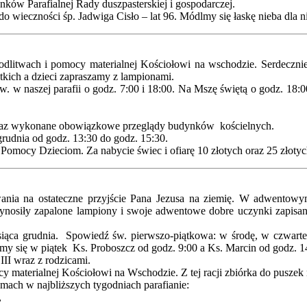
ków Parafialnej Rady duszpasterskiej i gospodarczej.
 wieczności śp. Jadwiga Cisło – lat 96. Módlmy się łaskę nieba dla n
odlitwach i pomocy materialnej Kościołowi na wschodzie. Serdeczni
tkich a dzieci zapraszamy z lampionami.
w naszej parafii o godz. 7:00 i 18:00. Na Mszę świętą o godz. 18:00 
ie oraz wykonane obowiązkowe przeglądy budynków kościelnych.
grudnia od godz. 13:30 do godz. 15:30.
 Pomocy Dzieciom. Za nabycie świec i ofiarę 10 złotych oraz 25 złoty
wania na ostateczne przyjście Pana Jezusa na ziemię. W adwentow
rzynosiły zapalone lampiony i swoje adwentowe dobre uczynki zapisa
siąca grudnia. Spowiedź św. pierwszo-piątkowa: w środę, w czwarte
y się w piątek Ks. Proboszcz od godz. 9:00 a Ks. Marcin od godz. 
III wraz z rodzicami.
y materialnej Kościołowi na Wschodzie. Z tej racji zbiórka do pusze
domach w najbliższych tygodniach parafianie:
,