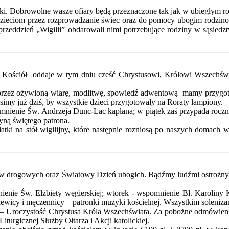
ki. Dobrowolne wasze ofiary będą przeznaczone tak jak w ubiegłym ro
cy dzieciom przez rozprowadzanie świec oraz do pomocy ubogim rodzino
rzeddzień „Wigilii” obdarowali nimi potrzebujące rodziny w sąsiedz
znym. Kościół oddaje w tym dniu cześć Chrystusowi, Królowi Wszechś
oprzez ożywioną wiarę, modlitwę, spowiedź adwentową mamy przygoto
simy już dziś, by wszystkie dzieci przygotowały na Roraty lampiony.
mnienie Św. Andrzeja Dunc-Lac kapłana; w piątek zaś przypada roczni
yną świętego patrona.
atki na stół wigilijny, które następnie rozniosą po naszych domach 
 drogowych oraz Światowy Dzień ubogich. Bądźmy ludźmi ostrożnymi 
nienie Św. Elżbiety węgierskiej; wtorek - wspomnienie Bł. Karolin
wicy i męczennicy – patronki muzyki kościelnej. Wszystkim soleniza
znego – Uroczystość Chrystusa Króla Wszechświata. Za pobożne odmówie
turgicznej Służby Ołtarza i Akcji katolickiej.