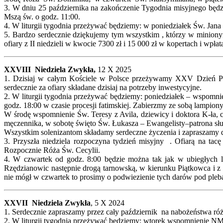
3. W dniu 25 października na zakończenie Tygodnia misyjnego będ
Mszą św. o godz. 11:00.
4. W liturgii tygodnia przeżywać będziemy: w poniedziałek Św. Jan
5. Bardzo serdecznie dziękujemy tym wszystkim , którzy w miniony
ofiary z II niedzieli w kwocie 7300 zł i 15 000 zł w kopertach i wpł
XXVIII Niedziela Zwykła,
12 X 2025
1. Dzisiaj w całym Kościele w Polsce przeżywamy XXV Dzień Pap
serdecznie za ofiary składane dzisiaj na potrzeby inwestycyjne.
2. W liturgii tygodnia przeżywać będziemy: poniedziałek – wspomn
godz. 18:00 w czasie procesji fatimskiej. Zabierzmy ze sobą lampiony
W środę wspomnienie Św. Teresy z Avila, dziewicy i doktora K-ła,
męczennika, w sobotę święto Św. Łukasza – Ewangelisty–patrona s
Wszystkim solenizantom składamy serdeczne życzenia i zapraszamy 
3. Przyszła niedziela rozpoczyna tydzień misyjny . Ofiarą na ta
Rozpocznie Róża Św. Cecylii.
4. W czwartek od godz. 8:00 będzie można tak jak w ubiegłych 
Rzędzianowic następnie drogą tarnowską, w kierunku Piątkowca i z
nie mógł w czwartek to prosimy o podwiezienie tych darów pod pleb
XXVII Niedziela Zwykła
, 5 X 2024
1. Serdecznie zapraszamy przez cały październik na nabożeństwa ró
2. W liturgii tygodnia przeżywać będziemy: wtorek wspomnienie NM