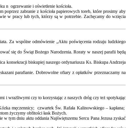
ku n ogrzewanie i oświetlenie kościoła.
m poprzez zabranie z kościoła papierowych toreb, które prosimy aby
twie w pracy lub tych, którzy są w potrzebie. Zachęcamy do wzięcia
wiata. Za wspólne odmówienie „Aktu poświęcenia rodzaju ludzkiego
wać się do Świąt Bożego Narodzenia. Roraty w naszej parafii będą
ca konsekracji biskupiej naszego ordynariusza Ks. Biskupa Andrzeja
wskazani parafianie. Dobrowolne ofiary z opłatków przeznaczamy na
i wrażliwymi czy to korzystając z naszych dróg czy też spotykając
y Kózka męczennicy; czwartek Św. Rafała Kalinowskiego – kapłana;
ntom życzymy obfitości łask Bożych.
nie w tym dniu aktu oddania Najświętszemu Sercu Pana Jezusa zyskać