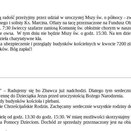
jną radość przeżyjmy przez udział w uroczystej Mszy św. o północy - z
ego i solisty Ks. Marcina. Ofiary na tacę przeznaczone na Fundusz O
7:30 świeccy szafarze zaniosą Komunię św. obłożnie chorym w naszej
e owsa. W tym dniu nie będzie Mszy św. o godz. 15:30. Na ten dzi
ieła charytatywne kła.
 na ubezpieczenie i przeglądy budynków kościelnych w kwocie 7200 zł
atków. Bóg zapłać!
e” – Radujemy się bo Zbawca już nadchodzi. Dlatego tym serdecz
nę do Dzieciątka Jezus przed uroczystością Bożego Narodzenia.
lądy budynków kościoła i plebani.
cie Chrześcijańskie Rodzin. Zachęcamy serdecznie wszystkie rodziny d
elę od godz. 13:30 do godz. 15:30. W miarę możliwości skorzystajmy z
eła Pomocy Dzieciom. Dochód ze sprzedaży przeznaczony jest na obiad