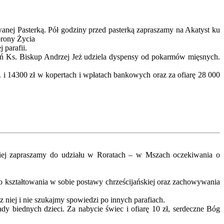
wanej Pasterką. Pół godziny przed pasterką zapraszamy na Akatyst ku
brony Życia
 parafii.
eń Ks. Biskup Andrzej Jeż udziela dyspensy od pokarmów mięsnych.
. i 14300 zł w kopertach i wpłatach bankowych oraz za ofiarę 28 000
niej zapraszamy do udziału w Roratach – w Mszach oczekiwania o
o kształtowania w sobie postawy chrześcijańskiej oraz zachowywania
 niej i nie szukajmy spowiedzi po innych parafiach.
y biednych dzieci. Za nabycie świec i ofiarę 10 zł, serdeczne Bóg