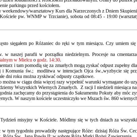
szenie parkingu przed kościołem.
wany weekendowy/warsztatowy Kurs dla Narzeczonych z Dniem Skupien
 Kościele pw. WNMP w Trzcianie), sobota od 08:45 - 19:00 (warsztat
 często sięgałem po Różaniec do ręki w tym miesiącu. Czy umiem si
 w naszej parafii w porządku niedzielnym. Procesje na cmentarza
fialnym w Mielcu
o
godz. 14:30
.
mentarz i tam pomodlą się za zmarłych mogą zyskać odpust zupełny dla
 i Komunia św.; modlitwa w intencjach Ojca św.,wyzbycie się prz
tałe dni roku można zyskiwać odpusty cząstkowe.
o można w ciągu dnia więcej razy wypełnić warunki wymagane do uzy
dziemy Wszystkich Wiernych Zmarłych. Z racji I niedzieli miesiąca n
ygodnia zachęcamy do przystąpienia do Sakramentu Pokuty aby móc zys
 wiernych. W naszym kościele uczestniczyło we Mszach św. 860 wiernyc
Tydzień misyjny w Kościele. Módlmy się w tych dniach za wszystkich
w tym tygodniu prowadziły następujące Róże: dzisiaj Róża Św. Cecy
 Róża Św. Jana Pawła II; w sobotę Róża Matki Bożej Zawierzenia.