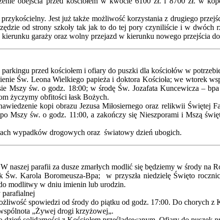
ńczenie obejścia przed kościołem w kwocie 6100 zł. i 8700 zł. w ko
g przykościelny. Jest już także możliwość korzystania z drugiego przej
dzie od strony szkoły tak jak to do tej pory czyniliście i w dwóch 
ierunku garaży oraz wolny przejazd w kierunku nowego przejścia do k
 parkingu przed kościołem i ofiary do puszki dla kościołów w potrzeb
ienie Św. Leona Wielkiego papieża i doktora Kościoła; we wtorek w
sie Mszy św. o godz. 18:00; w środę Św. Jozafata Kuncewicza – bpa
om życzymy obfitości łask Bożych.
nawiedzenie kopi obrazu Jezusa Miłosiernego oraz relikwii Świętej
 po Mszy św. o godz. 11:00, a zakończy się Nieszporami i Mszą święt
iarach wypadków drogowych oraz światowy dzień ubogich.
. W naszej parafii za dusze zmarłych modlić się będziemy w środy na
ek Św. Karola Boromeusza-Bpa; w przyszła niedzielę Święto rocznic
do modlitwy w dniu imienin lub urodzin.
 parafialnej
ożliwość spowiedzi od środy do piątku od godz. 17:00. Do chorych z 
wspólnota „Żywej drogi krzyżowej„.
ako dzień solidarności z Kościołem prześladowanym. Ofiary do puszek p