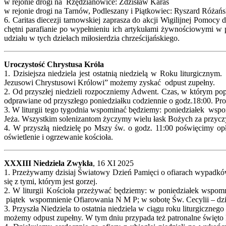
w rejonie drogi na Rzędzianowice: Zdzisław Karaś
w rejonie drogi na Tarnów, Podleszany i Piątkowiec: Ryszard Różańs
6. Caritas diecezji tarnowskiej zaprasza do akcji Wigilijnej Pomo
chętni parafianie po wypełnieniu ich artykułami żywnościowymi w p
udziału w tych dziełach miłosierdzia chrześcijańskiego.
Uroczystość Chrystusa Króla
1. Dzisiejsza niedziela jest ostatnią niedzielą w Roku liturgic
Jezusowi Chrystusowi Królowi” możemy zyskać odpust zupełny.
2. Od przyszłej niedzieli rozpoczniemy Adwent. Czas, w którym p
odprawiane od przyszłego poniedziałku codziennie o godz.18:00. Pro
3. W liturgii tego tygodnia wspominać będziemy: poniedziałek wspo
Jeża. Wszystkim solenizantom życzymy wielu łask Bożych za przycz
4. W przyszłą niedzielę po Mszy św. o godz. 11:00 poświęcimy opł
oświetlenie i ogrzewanie kościoła.
XXXIII Niedziela Zwykła
, 16 XI 2025
1. Przeżywamy dzisiaj Światowy Dzień Pamięci o ofiarach wypadków
się z tymi, którym jest gorzej.
2. W liturgii Kościoła przeżywać będziemy: w poniedziałek wspom
piątek wspomnienie Ofiarowania N M P; w sobotę Św. Cecylii – dzie
3. Przyszła Niedziela to ostatnia niedziela w ciągu roku liturgic
możemy odpust zupełny. W tym dniu przypada też patronalne święto Li