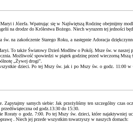
Maryi i Józefa. Wpatrując się w Najświętszą Rodzinę obejmijmy modlit
gelii na drodze do Królestwa Bożego. Niech wyrazem tej jedności będz
za św. na zakończenie Starego Roku, a następnie Adoracja dziękczy
ryi. To także Światowy Dzień Modlitw o Pokój. Msze św. w naszej pa
stycznia. Możliwość spowiedzi w piątek godzinę przed wieczorną Mszą
ólnotę „Żywej drogi”.
wszystkie dzieci. Po tej Mszy św. jak i po Mszy św. o godz. 11:00
e. Zapytajmy samych siebie: Jak przeżyliśmy ten szczególny czas ocze
ź przedświąteczna od godz.13:30 do 15:30.
e Roraty o godz. 7:00. Po tej Mszy św. dzieci, które najaktywniej 
 oprawę . Niech jej przede wszystkim towarzyszy w naszych domach: