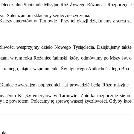
ie Diecezjalne Spotkanie Misyjne Róż Żywego Różańca. Rozpoczęcie
eża. Solenizantom składamy serdeczne życzenia.
sięży emerytów w Tarnowie . Przy tej okazji dziękujemy z serca za
liwości wesprzyjmy dzieło Nowego Tysiąclecia. Dziękujemy także
statni w tym roku Różaniec fatimski, który odmówimy po Mszy św. o
sakralnego, piątek wspomnienie Św. Ignacego Antiocheńskiego Bpa i
Różaniec zwyczajem poprzednich lat prowadzić będą Róże misyjne .
alny Dom Księży emerytów w Tarnowie. Zbiórka rozpocznie się od
y i z powrotem. Polecamy tę sprawę waszej życzliwości. Gdyby ktoś
oła.