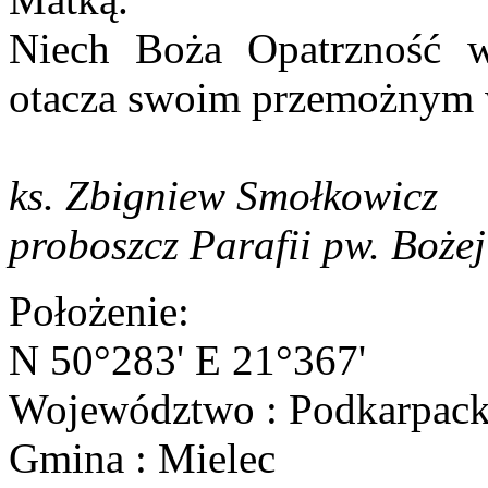
Niech Boża Opatrzność ws
otacza swoim przemożnym 
ks. Zbigniew Smołkowicz
proboszcz Parafii pw. Bożej
Położenie:
N 50°283' E 21°367'
Województwo : Podkarpack
Gmina : Mielec