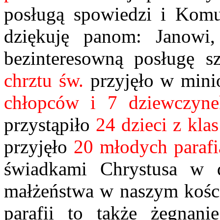
posługą spowiedzi i Komu
dziękuję panom: Janowi
bezinteresowną posługę 
chrztu św.
przyjęło w min
chłopców i 7 dziewczyne
przystąpiło
24 dzieci z klas 
przyjęło
20 młodych parafi
świadkami Chrystusa w d
małżeństwa w naszym kośc
parafii to także żegnani