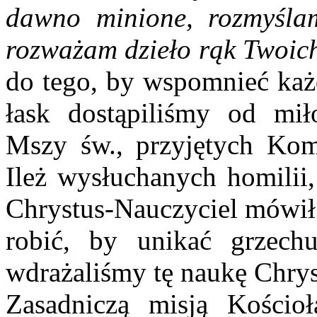
dawno minione, rozmyślam
rozważam dzieło rąk Twoic
do tego, by wspomnieć każd
łask dostąpiliśmy od mił
Mszy św., przyjętych Kom
Ileż wysłuchanych homilii,
Chrystus-Nauczyciel mówił 
robić, by unikać grzech
wdrażaliśmy tę naukę Chry
Zasadniczą misją Kościoł