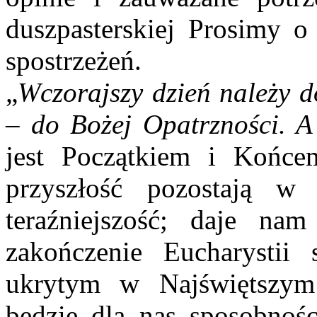
duszpasterskiej Prosimy o
spostrzeżeń.
„
Wczorajszy dzień należy d
– do Bożej Opatrzności. A
jest Początkiem i Końce
przyszłość pozostają w
teraźniejszość; daje nam
zakończenie Eucharystii
ukrytym w Najświętszym
będzie dla nas sposobnoś