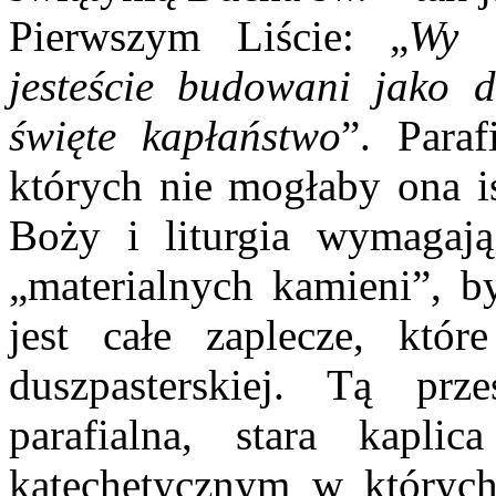
Pierwszym Liście: „
Wy r
jesteście budowani jako 
święte kapłaństwo
”. Para
których nie mogłaby ona is
Boży i liturgia wymagają
„materialnych kamieni”, by
jest całe zaplecze, któ
duszpasterskiej. Tą prze
parafialna, stara kapli
katechetycznym w których