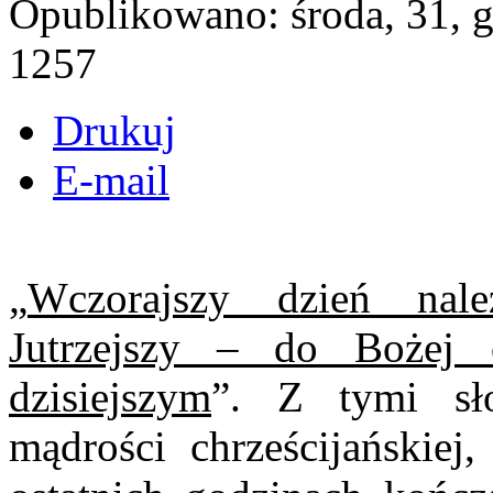
Opublikowano: środa, 31, 
1257
Drukuj
E-mail
„
Wczorajszy dzień nal
Jutrzejszy – do Bożej 
dzisiejszym
”. Z tymi sł
mądrości chrześcijańskie