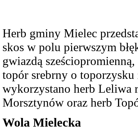
Herb gminy Mielec przedsta
skos w polu pierwszym błęk
gwiazdą sześciopromienną,
topór srebrny o toporzysku
wykorzystano herb Leliwa r
Morsztynów oraz herb Topó
Wola Mielecka