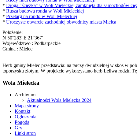
*
Droga "ścieżka" w Woli Mieleckiej zamknięta dla samochodów ci
*
Rusza budowa ronda w Woli Mieleckiej
*
Przetarg na rondo w Woli Mieleckiej
*
Uroczyste otwarcie zachodniej obwodnicy miasta Mielca
Położenie:
N 50°283' E 21°367'
Województwo : Podkarpackie
Gmina : Mielec
Herb gminy Mielec przedstawia: na tarczy dwudzielnej w skos w pol
toporzysku złotym. W projekcie wykorzystano herb Leliwa rodzin Tę
Wola Mielecka
Archiwum
Aktualności Wola Mielecka 2024
Mapa strony
Kontakt
Ogłoszenia
Pogoda
Gry
Linki stron