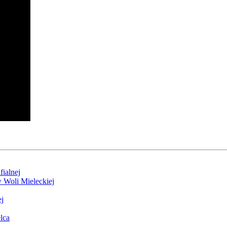
ialnej
 Woli Mieleckiej
j
lca