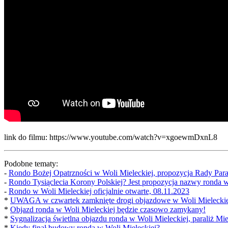
link do filmu: https://www.youtube.com/watch?v=xgoewmDxnL8
Podobne tematy:
-
Rondo Bożej Opatrzności w Woli Mieleckiej, propozycja Rady Paraf
-
Rondo Tysiąclecia Korony Polskiej? Jest propozycja nazwy ronda w
-
Rondo w Woli Mieleckiej oficjalnie otwarte, 08.11.2023
*
UWAGA w czwartek zamknięte drogi objazdowe w Woli Mieleckie
*
Objazd ronda w Woli Mieleckiej będzie czasowo zamykany!
*
Sygnalizacja świetlna objazdu ronda w Woli Mieleckiej, paraliż Mie
*
Kiedy finał budowy ronda w Woli Mieleckiej?