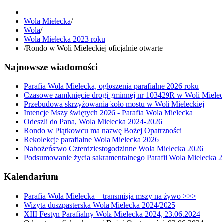
Wola Mielecka
/
Wola
/
Wola Mielecka 2023 roku
/
Rondo w Woli Mieleckiej oficjalnie otwarte
Najnowsze wiadomości
Parafia Wola Mielecka, ogłoszenia parafialne 2026 roku
Czasowe zamknięcie drogi gminnej nr 103429R w Woli Mielec
Przebudowa skrzyżowania koło mostu w Woli Mieleckiej
Intencje Mszy świętych 2026 - Parafia Wola Mielecka
Odeszli do Pana, Wola Mielecka 2024-2026
Rondo w Piątkowcu ma nazwę Bożej Opatrzności
Rekolekcje parafialne Wola Mielecka 2026
Nabożeństwo Czterdziestogodzinne Wola Mielecka 2026
Podsumowanie życia sakramentalnego Parafii Wola Mielecka 
Kalendarium
Parafia Wola Mielecka – transmisja mszy na żywo >>>
Wizyta duszpasterska Wola Mielecka 2024/2025
XIII Festyn Parafialny Wola Mielecka 2024, 23.06.2024