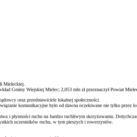
i Mieleckiej.
 to wkład Gminy Wiejskiej Mielec; 2,053 mln zł przeznaczył Powiat Mi
ządowcy oraz przedstawiciele lokalnej społeczności.
związanie komunikacyjne było od dawna oczekiwane nie tylko przez lo
twa i płynności ruchu na bardzo ruchliwym skrzyżowaniu. Dotychczas
zystkich uczestników ruchu, w tym pieszych i rowerzystów.