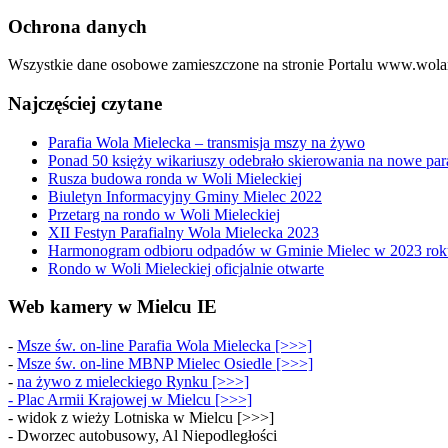
Ochrona danych
Wszystkie dane osobowe zamieszczone na stronie Portalu www.wolam
Najczęściej czytane
Parafia Wola Mielecka – transmisja mszy na żywo
Ponad 50 księży wikariuszy odebrało skierowania na nowe par
Rusza budowa ronda w Woli Mieleckiej
Biuletyn Informacyjny Gminy Mielec 2022
Przetarg na rondo w Woli Mieleckiej
XII Festyn Parafialny Wola Mielecka 2023
Harmonogram odbioru odpadów w Gminie Mielec w 2023 rok
Rondo w Woli Mieleckiej oficjalnie otwarte
Web kamery w Mielcu IE
-
Msze św. on-line Parafia Wola Mielecka [>>>]
-
Msze św. on-line MBNP Mielec Osiedle [>>>]
-
na żywo z mieleckiego Rynku [>>>]
-
Plac Armii Krajowej w Mielcu [>>>]
- widok z wieży Lotniska w Mielcu [>>>]
- Dworzec autobusowy, Al Niepodległości