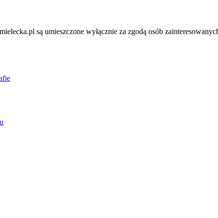
ielecka.pl są umieszczone wyłącznie za zgodą osób zainteresowanych
afie
u