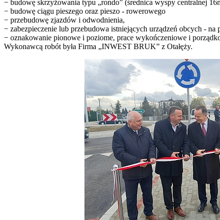
− budowę skrzyżowania typu „rondo” (średnica wyspy centralnej 16
− budowę ciągu pieszego oraz pieszo - rowerowego
− przebudowę zjazdów i odwodnienia,
− zabezpieczenie lub przebudowa istniejących urządzeń obcych - na
− oznakowanie pionowe i poziome, prace wykończeniowe i porządk
Wykonawcą robót była Firma „INWEST BRUK” z Otałęży.