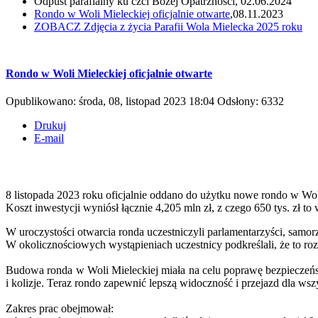
Odpust parafialny ku czci Bożej Opatrzności, 02.06.2024
Rondo w Woli Mieleckiej oficjalnie otwarte
,08.11.2023
ZOBACZ
Zdjęcia z życia Parafii Wola Mielecka 2025 roku
Rondo w Woli Mieleckiej oficjalnie otwarte
Opublikowano: środa, 08, listopad 2023 18:04
Odsłony: 6332
Drukuj
E-mail
8 listopada 2023 roku oficjalnie oddano do użytku nowe rondo w Wol
Koszt inwestycji wyniósł łącznie 4,205 mln zł, z czego 650 tys. zł
W uroczystości otwarcia ronda uczestniczyli parlamentarzyści, samor
W okolicznościowych wystąpieniach uczestnicy podkreślali, że to ro
Budowa ronda w Woli Mieleckiej miała na celu poprawę bezpieczeńs
i kolizje. Teraz rondo zapewnić lepszą widoczność i przejazd dla ws
Zakres prac obejmował: