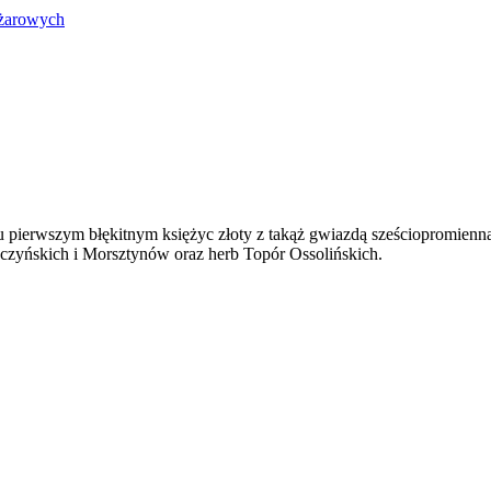
ężarowych
u pierwszym błękitnym księżyc złoty z takąż gwiazdą sześciopromienn
czyńskich i Morsztynów oraz herb Topór Ossolińskich.