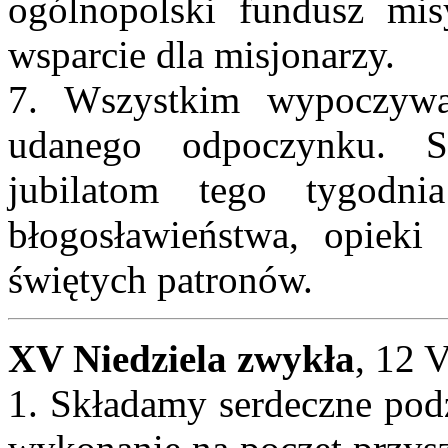
ogólnopolski fundusz mi
wsparcie dla misjonarzy.
7. Wszystkim wypoczyw
udanego odpoczynku. So
jubilatom tego tygodn
błogosławieństwa, opieki
świętych patronów.
XV Niedziela zwykła
, 12 
1. Składamy serdeczne podz