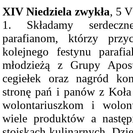
XIV Niedziela zwykła
, 5 
1. Składamy serdeczn
parafianom, którzy przy
kolejnego festynu paraf
młodzieżą z Grupy Aposto
cegiełek oraz nagród ko
stronę pań i panów z Koła
wolontariuszkom i wolont
wiele produktów a następ
stoiskach kulinarnych. Dz