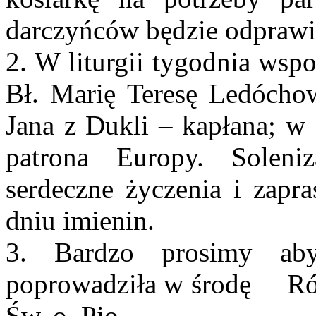
darczyńców będzie odprawio
2. W liturgii tygodnia wsp
Bł. Marię Teresę Ledócho
Jana z Dukli – kapłana; w
patrona Europy. Solen
serdeczne życzenia i zap
dniu imienin.
3. Bardzo prosimy ab
poprowadziła w środę Róż
Św. o. Pio.