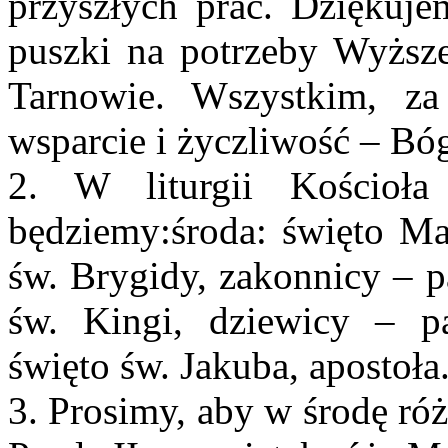
przyszłych prac. Dziękujem
puszki na potrzeby Wyżs
Tarnowie. Wszystkim, z
wsparcie i życzliwość – Bóg
2. W liturgii Kościoł
będziemy:środa: święto Ma
św. Brygidy, zakonnicy – p
św. Kingi, dziewicy – pat
święto św. Jakuba, apostoła
3. Prosimy, aby w środę ró