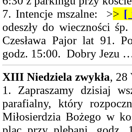
6:30 z parkingu przy koście
7. Intencje mszalne: >
>
[
odeszły do wieczności śp. 
Czesława Pajor lat 91. P
godz. 15:00. Dobry Jezu 
XIII Niedziela zwykła
, 28
1. Zapraszamy dzisiaj ws
parafialny, który rozpoc
Miłosierdzia Bożego w koś
plac przy plebani, godz. 