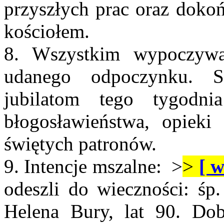
przyszłych prac oraz doko
kościołem.
8. Wszystkim wypoczyw
udanego odpoczynku. So
jubilatom tego tygodn
błogosławieństwa, opieki
świętych patronów.
9. Intencje mszalne: >
>
[ w
odeszli do wieczności: śp.
Helena Bury, lat 90. Dob