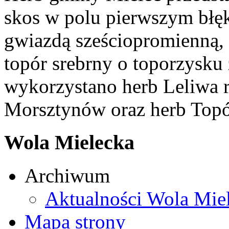
skos w polu pierwszym błęk
gwiazdą sześciopromienną,
topór srebrny o toporzysku
wykorzystano herb Leliwa r
Morsztynów oraz herb Topó
Wola Mielecka
Archiwum
Aktualności Wola Mie
Mapa strony