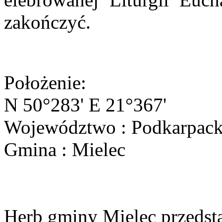
zakończyć.
Położenie:
N 50°283' E 21°367'
Województwo : Podkarpack
Gmina : Mielec
Herb gminy Mielec przedsta