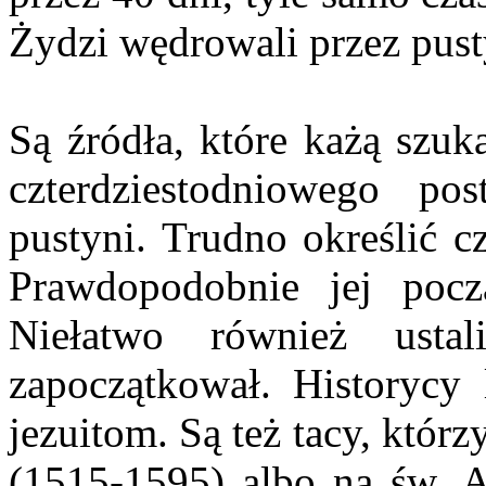
Żydzi wędrowali przez pusty
Są źródła, które każą szuk
czterdziestodniowego p
pustyni. Trudno określić c
Prawdopodobnie jej poc
Niełatwo również usta
zapoczątkował. Historycy l
jezuitom. Są też tacy, któr
(1515-1595) albo na św. A