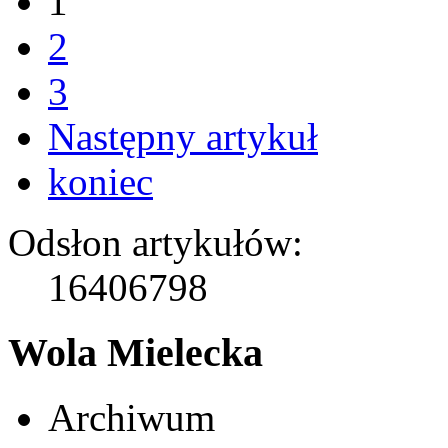
1
2
3
Następny artykuł
koniec
Odsłon artykułów:
16406798
Wola Mielecka
Archiwum