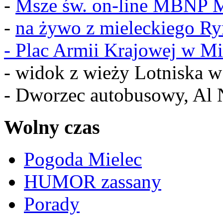
-
Msze św. on-line MBNP M
-
na żywo z mieleckiego R
-
Plac Armii Krajowej w Mi
- widok z wieży Lotniska 
- Dworzec autobusowy, Al 
Wolny czas
Pogoda Mielec
HUMOR zassany
Porady