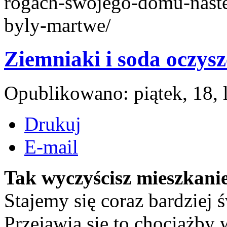
rogach-swojego-domu-naste
byly-martwe/
Ziemniaki i soda oczys
Opublikowano: piątek, 18, 
Drukuj
E-mail
Tak wyczyścisz mieszkani
Stajemy się coraz bardzie
Przejawia się to chociażby 