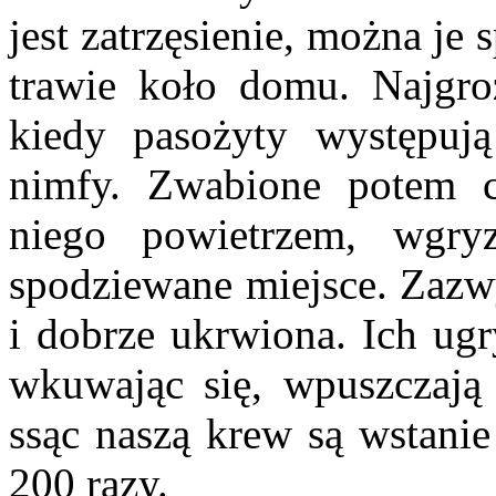
jest zatrzęsienie, można je
trawie koło domu. Najgroź
kiedy pasożyty występuj
nimfy. Zwabione potem 
niego powietrzem, wgry
spodziewane miejsce. Zazwy
i dobrze ukrwiona. Ich ugr
wkuwając się, wpuszczają 
ssąc naszą krew są wstani
200 razy.