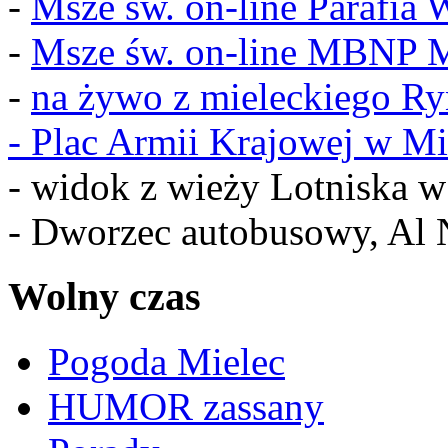
-
Msze św. on-line Parafia
-
Msze św. on-line MBNP M
-
na żywo z mieleckiego R
-
Plac Armii Krajowej w Mi
- widok z wieży Lotniska 
- Dworzec autobusowy, Al 
Wolny czas
Pogoda Mielec
HUMOR zassany