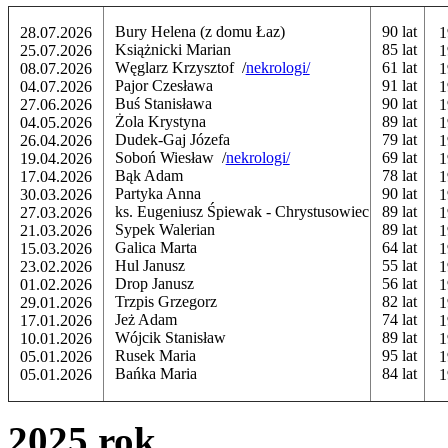
Bury Helena (z domu Łaz)
90 lat
28.07.2026
1
Książnicki Marian
85 lat
25.07.2026
1
Węglarz Krzysztof /
nekrologi/
61 lat
08.07.2026
1
Pajor Czesława
91 lat
04.07.2026
1
Buś Stanisława
90 lat
27.06.2026
1
Żola Krystyna
89 lat
04.05.2026
1
Dudek-Gaj Józefa
79 lat
26.04.2026
1
Soboń Wiesław /
nekrologi/
69 lat
19.04.2026
1
Bąk Adam
78 lat
17.04.2026
1
Partyka Anna
90 lat
30.03.2026
1
ks. Eugeniusz Śpiewak - Chrystusowiec
89 lat
27.03.2026
1
Sypek Walerian
89 lat
21.03.2026
1
Galica Marta
64 lat
15.03.2026
1
Hul Janusz
55 lat
23.02.2026
1
Drop Janusz
56 lat
01.02.2026
1
Trzpis Grzegorz
82 lat
29.01.2026
1
Jeż Adam
74 lat
17.01.2026
1
Wójcik Stanisław
89 lat
10.01.2026
1
Rusek Maria
95 lat
05.01.2026
1
Bańka Maria
84 lat
05.01.2026
1
2025 rok