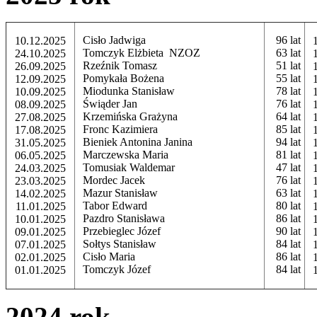
Cisło Jadwiga
96 lat
10.12.2025
Tomczyk Elżbieta NZOZ
63 lat
24.10.2025
Rzeźnik Tomasz
51 lat
26.09.2025
Pomykała Bożena
55 lat
12.09.2025
Miodunka Stanisław
78 lat
10.09.2025
Świąder Jan
76 lat
08.09.2025
Krzemińska Grażyna
64 lat
27.08.2025
Fronc Kazimiera
85 lat
17.08.2025
Bieniek Antonina Janina
94 lat
31.05.2025
Marczewska Maria
81 lat
06.05.2025
Tomusiak Waldemar
47 lat
24.03.2025
Mordec Jacek
76 lat
23.03.2025
Mazur Stanisław
63 lat
14.02.2025
Tabor Edward
80 lat
11.01.2025
Pazdro Stanisława
86 lat
10.01.2025
Przebieglec Józef
90 lat
09.01.2025
Sołtys Stanisław
84 lat
07.01.2025
Cisło Maria
86 lat
02.01.2025
Tomczyk Józef
84 lat
01.01.2025
2024 rok