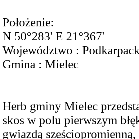
Położenie:
N 50°283' E 21°367'
Województwo : Podkarpack
Gmina : Mielec
Herb gminy Mielec przedsta
skos w polu pierwszym błęk
gwiazdą sześciopromienną,