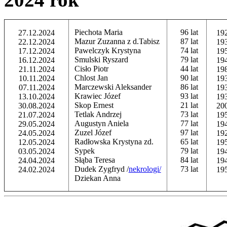
Piechota Maria
96 lat
27.12.2024
19
Mazur Zuzanna z d.Tabisz
87 lat
22.12.2024
19
Pawelczyk Krystyna
74 lat
17.12.2024
19
Smulski Ryszard
79 lat
16.12.2024
19
Cisło Piotr
44 lat
21.11.2024
19
Chlost Jan
90 lat
10.11.2024
19
Marczewski Aleksander
86 lat
07.11.2024
19
Krawiec Józef
93 lat
13.10.2024
19
Skop Ernest
21 lat
30.08.2024
20
Tetlak Andrzej
73 lat
21.07.2024
19
Augustyn Aniela
77 lat
29.05.2024
19
Zuzel Józef
97 lat
24.05.2024
19
Radłowska Krystyna zd.
65 lat
12.05.2024
19
Sypek
79 lat
03.05.2024
19
Słąba Teresa
84 lat
24.04.2024
19
Dudek Zygfryd /
nekrologi/
73 lat
24.02.2024
19
Dziekan Anna