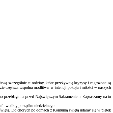
wą szczególnie te rodziny, które przeżywają kryzysy i zagrożone są
ie częstsza wspólna modlitwa w intencji pokoju i miłości w naszych
nno-przebłagalna przed Najświętszym Sakramentem. Zapraszamy na to
afii według porządku niedzielnego.
 świętą. Do chorych po domach z Komunią świętą udamy się w piątek