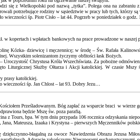
k jak w poprzednim roku na ogrzewanie naszej świątyni.
zi się z Wielkopolski pod nazwą „tytka”. Polega ona na zabraniu z k
wali potrzebujące rodziny w sąsiedztwie w pracy lub tych, którzy są 
wieczności śp. Piotr Cisło – lat 44. Pogrzeb w poniedziałek o godz.
0 zł. w kopertach i wpłatach bankowych na prace prowadzone w naszej 
arolinę Kózka- dziewicę i męczennicę; w środę – Św. Rafała Kalin
elnej. Wszystkim solenizantom życzymy obfitości łask Bożych.
znego – Uroczystość Chrystusa Króla Wszechświata. Za pobożne odmówie
o Liturgicznej Służby Ołtarza i Akcji katolickiej. W czasie Mszy 
 prasy katolickiej.
wieczności śp. Jan Chlost – lat 93. Dobry Jezu…
Kościołem Prześladowanym. Bóg zapłać za wsparcie braci w wierze gdz
odprawiona będzie Mszę św. poza parafią.
ina z Tours, bpa. W tym dniu przypada 106 rocznica odzyskania niepod
, Jana, Mateusza, Izaaka i Krystyna – pierwszych Męczenników polski
 dziękczynno-błagalną za owoce Nawiedzenia Obrazu Jezusa Miłosi
i parafialnych. Adoracje zakończymy Nieszporami eucharystycznymi o