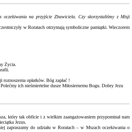
s oczekiwania na przyjście Zbawiciela. Czy skorzystaliśmy z Misji
j uczestniczyły w Roratach otrzymają symboliczne pamiątki. Wieczorem
ny Życia.
afii.
ji roznoszenia opłatków. Bóg zapłać !
. Polećmy ich nieśmiertelne dusze Miłosiernemu Bogu. Dobry Jezu
usza, który tak obficie i z wielkim zaangażowaniem przypominał nam
eciątka Jezus.
niej zapraszamy do udziału w Roratach – w Mszach oczekiwania o