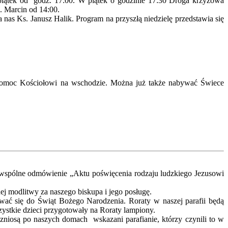
piątek od godz. 17:00. W piątek o godzinie 17:30 Droga krzyżowa
s. Marcin od 14:00.
 nas Ks. Janusz Halik. Program na przyszłą niedzielę przedstawia się
ko pomoc Kościołowi na wschodzie. Można już także nabywać Świece
Za wspólne odmówienie „Aktu poświęcenia rodzaju ludzkiego Jezusowi
ej modlitwy za naszego biskupa i jego posługę.
ać się do Świąt Bożego Narodzenia. Roraty w naszej parafii będą
zystkie dzieci przygotowały na Roraty lampiony.
ozniosą po naszych domach wskazani parafianie, którzy czynili to w