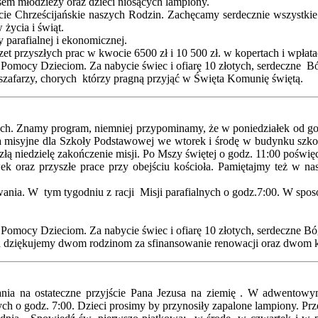
sem młodzieży oraz dzieci niosących lampiony.
cie Chrześcijańskie naszych Rodzin. Zachęcamy serdecznie wszystkie
życia i świąt.
parafialnej i ekonomicznej.
oczet przyszłych prac w kwocie 6500 zł i 10 500 zł. w kopertach i wpła
a Pomocy Dzieciom. Za nabycie świec i ofiarę 10 złotych, serdeczne B
w szafarzy, chorych którzy pragną przyjąć w Święta Komunię świętą.
nych. Znamy program, niemniej przypominamy, że w poniedziałek od go
a misyjne dla Szkoły Podstawowej we wtorek i środę w budynku szko
złą niedzielę zakończenie misji. Po Mszy świętej o godz. 11:00 poświ
awek oraz przyszłe prace przy obejściu kościoła. Pamiętajmy też w
ania. W tym tygodniu z racji Misji parafialnych o godz.7:00. W sposó
 Pomocy Dzieciom. Za nabycie świec i ofiarę 10 złotych, serdeczne Bó
ca dziękujemy dwom rodzinom za sfinansowanie renowacji oraz dwom k
wania na ostateczne przyjście Pana Jezusa na ziemię . W adwento
lnych o godz. 7:00. Dzieci prosimy by przynosiły zapalone lampiony.