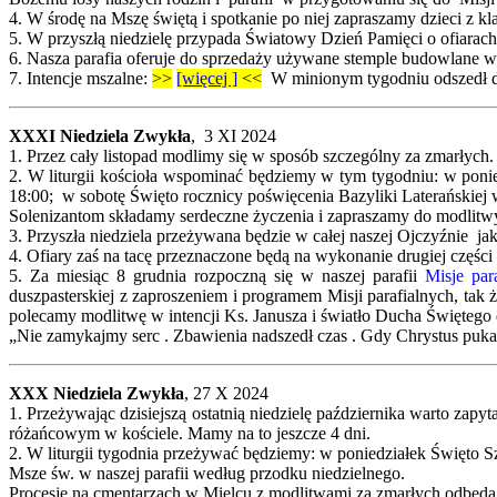
4. W środę na Mszę świętą i spotkanie po niej zapraszamy dzieci z kla
5. W przyszłą niedzielę przypada Światowy Dzień Pamięci o ofiar
6. Nasza parafia oferuje do sprzedaży używane stemple budowlane 
7.
Intencje mszalne:
>>
[więcej ]
<<
W minionym tygodniu odszedł do
XXXI Niedziela Zwykła
, 3 XI 2024
1. Przez cały listopad modlimy się w sposób szczególny za zmarłyc
2. W liturgii kościoła wspominać będziemy w tym tygodniu: w poni
18:00; w sobotę Święto rocznicy poświęcenia Bazyliki Laterańskiej
Solenizantom składamy serdeczne życzenia i zapraszamy do modlitwy
3. Przyszła niedziela przeżywana będzie w całej naszej Ojczyźnie j
4. Ofiary zaś na tacę przeznaczone będą na wykonanie drugiej części 
5. Za miesiąc 8 grudnia rozpoczną się w naszej parafii
Misje para
duszpasterskiej z zaproszeniem i programem Misji parafialnych, tak
polecamy modlitwę w intencji Ks. Janusza i światło Ducha Świętego 
„Nie zamykajmy serc . Zbawienia nadszedł czas . Gdy Chrystus puka 
XXX Niedziela Zwykła
, 27 X 2024
1. Przeżywając dzisiejszą ostatnią niedzielę października warto za
różańcowym w kościele. Mamy na to jeszcze 4 dni.
2. W liturgii tygodnia przeżywać będziemy: w poniedziałek Święto 
Msze św. w naszej parafii według przodku niedzielnego.
Procesje na cmentarzach w Mielcu z modlitwami za zmarłych odbędą 