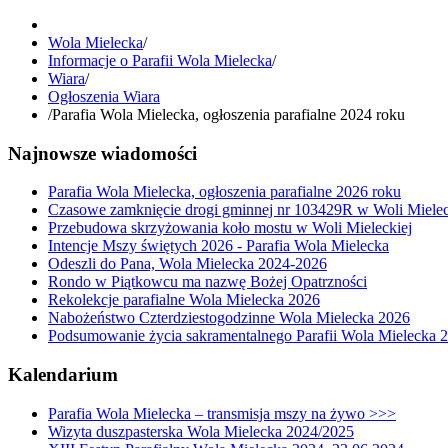
Wola Mielecka
/
Informacje o Parafii Wola Mielecka
/
Wiara
/
Ogłoszenia Wiara
/
Parafia Wola Mielecka, ogłoszenia parafialne 2024 roku
Najnowsze wiadomości
Parafia Wola Mielecka, ogłoszenia parafialne 2026 roku
Czasowe zamknięcie drogi gminnej nr 103429R w Woli Mielec
Przebudowa skrzyżowania koło mostu w Woli Mieleckiej
Intencje Mszy świętych 2026 - Parafia Wola Mielecka
Odeszli do Pana, Wola Mielecka 2024-2026
Rondo w Piątkowcu ma nazwę Bożej Opatrzności
Rekolekcje parafialne Wola Mielecka 2026
Nabożeństwo Czterdziestogodzinne Wola Mielecka 2026
Podsumowanie życia sakramentalnego Parafii Wola Mielecka 
Kalendarium
Parafia Wola Mielecka – transmisja mszy na żywo >>>
Wizyta duszpasterska Wola Mielecka 2024/2025