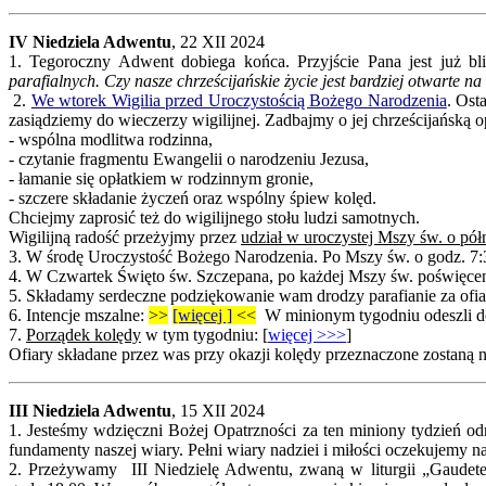
IV Niedziela Adwentu
, 22 XII 2024
1. Tegoroczny Adwent dobiega końca. Przyjście Pana jest już bl
parafialnych. Czy nasze chrześcijańskie życie jest bardziej otwarte na 
2.
We wtorek Wigilia przed Uroczystością Bożego Narodzenia
. Ost
zasiądziemy do wieczerzy wigilijnej. Zadbajmy o jej chrześcijańską
- wspólna modlitwa rodzinna,
- czytanie fragmentu Ewangelii o narodzeniu Jezusa,
- łamanie się opłatkiem w rodzinnym gronie,
- szczere składanie życzeń oraz wspólny śpiew kolęd.
Chciejmy zaprosić też do wigilijnego stołu ludzi samotnych.
Wigilijną radość przeżyjmy przez
udział w uroczystej Mszy św. o pół
3. W środę Uroczystość Bożego Narodzenia. Po Mszy św. o godz. 7:3
4. W Czwartek Święto św. Szczepana, po każdej Mszy św. poświęcen
5. Składamy serdeczne podziękowanie wam drodzy parafianie za ofiar
6.
Intencje mszalne:
>>
[więcej ]
<<
W minionym tygodniu odeszli do 
7.
Porządek kolędy
w tym tygodniu: [
więcej >>>
]
Ofiary składane przez was przy okazji kolędy przeznaczone zostaną 
III Niedziela Adwentu
, 15 XII 2024
1. Jesteśmy wdzięczni Bożej Opatrzności za ten miniony tydzień od
fundamenty naszej wiary. Pełni wiary nadziei i miłości oczekujemy 
2. Przeżywamy III Niedzielę Adwentu, zwaną w liturgii „Gaudet