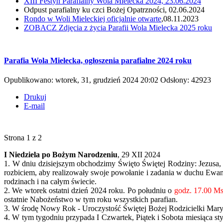
XIII Festyn Parafialny Wola Mielecka 2024, 23.06.2024
Odpust parafialny ku czci Bożej Opatrzności, 02.06.2024
Rondo w Woli Mieleckiej oficjalnie otwarte
,08.11.2023
ZOBACZ
Zdjęcia z życia Parafii Wola Mielecka 2025 roku
Parafia Wola Mielecka, ogłoszenia parafialne 2024 roku
Opublikowano: wtorek, 31, grudzień 2024 20:02
Odsłony: 42923
Drukuj
E-mail
Strona 1 z 2
I Niedziela po Bożym Narodzeniu
, 29 XII 2024
1. W dniu dzisiejszym obchodzimy Święto Świętej Rodziny: Jezusa, 
rozbiciem, aby realizowały swoje powołanie i zadania w duchu Ewan
rodzinach i na całym świecie.
2. We wtorek ostatni dzień 2024 roku. Po południu o
godz. 17.00 Ms
ostatnie Nabożeństwo w tym roku wszystkich parafian.
3. W środę Nowy Rok - Uroczystość Świętej Bożej Rodzicielki Mary
4. W tym tygodniu przypada I Czwartek, Piątek i Sobota miesiąca 