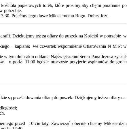
ościoła papierowych toreb, które prosimy aby chętni parafianie po
w potrzebie.
 13:30. Polećmy jego duszę Miłosiernemu Bogu. Dobry Jezu
parafii. Dziękujemy też za ofiary do puszek na Kościół w potrzebie w
owskiego – kapłana; we czwartek wspomnienie Ofiarowania N M P; w
nie w tym dniu aktu oddania Najświętszemu Sercu Pana Jezusa zyskać
św. o godz. 11:00 będzie uroczyste przyjęcie aspirantów do grona
ie są prześladowania ofiarą do puszek. Dziękujemy też za ofiary na
ległości;
ch.
ernego przed 10-ciu laty. Zawierzać obecnie chcemy Miłosierdziu
 godz. 17:40.