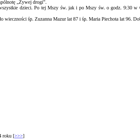
pólnotę „Żywej drogi”.
wszystkie dzieci. Po tej Mszy św. jak i po Mszy św. o godz. 9:30 
wieczności śp. Zuzanna Mazur lat 87 i śp. Maria Piechota lat 96. D
4 roku [
>>>
]