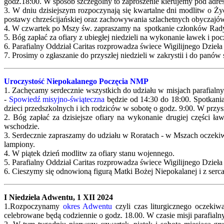
godz.18:00. W sposób szczególny to zaproszenie kierujemy pod adre
3. W dniu dzisiejszym rozpoczynają się kwartalne dni modlitw o Ży
postawy chrześcijańskiej oraz zachowywania szlachetnych obyczajów 
4. W czwartek po Mszy św. zapraszamy na spotkanie członków Rady 
5. Bóg zapłać za ofiary z ubiegłej niedzieli na wykonanie ławek i p
6. Parafialny Oddział Caritas rozprowadza świece Wigilijnego Dzieł
7. Prosimy o zgłaszanie do przyszłej niedzieli w zakrystii i do panó
Uroczystość Niepokalanego Poczęcia NMP
1. Zachęcamy serdecznie wszystkich do udziału w misjach parafial
-
Spowiedź misyjno-świąteczna
będzie od 14:30 do 18:00. Spotkani
dzieci przedszkolnych i ich rodziców w sobotę o godz. 9:00. W przys
2. Bóg zapłać za dzisiejsze ofiary na wykonanie drugiej części ł
wschodzie.
3. Serdecznie zapraszamy do udziału w Roratach - w Mszach oczekiw
lampiony.
4. W piątek dzień modlitw za ofiary stanu wojennego.
5. Parafialny Oddział Caritas rozprowadza świece Wigilijnego Dzieła
6. Cieszymy się odnowioną figurą Matki Bożej Niepokalanej i z ser
I Niedziela Adwentu, 1 XII 2024
1.Rozpoczynamy
okres Adwentu
czyli czas liturgicznego oczeki
celebrowane będą codziennie o godz. 18.00. W czasie misji parafia