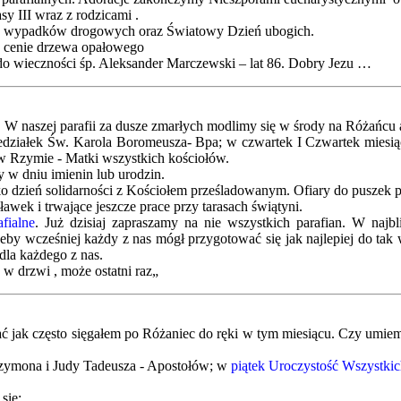
sy III wraz z rodzicami .
ach wypadków drogowych oraz Światowy Dzień ubogich.
w cenie drzewa opałowego
 wieczności śp. Aleksander Marczewski – lat 86. Dobry Jezu …
h. W naszej parafii za dusze zmarłych modlimy się w środy na Różańcu
edziałek Św. Karola Boromeusza- Bpa; w czwartek I Czwartek miesią
 w Rzymie - Matki wszystkich kościołów.
 w dniu imienin lub urodzin.
ako dzień solidarności z Kościołem prześladowanym. Ofiary do puszek 
ławek i trwające jeszcze prace przy tarasach świątyni.
fialne
. Już dzisiaj zapraszamy na nie wszystkich parafian. W naj
 żeby wcześniej każdy z nas mógł przygotować się jak najlepiej do t
dla każdego z nas.
w drzwi , może ostatni raz„
pytać jak często sięgałem po Różaniec do ręki w tym miesiącu. Czy umi
Szymona i Judy Tadeusza - Apostołów; w
piątek Uroczystość Wszystkic
się: