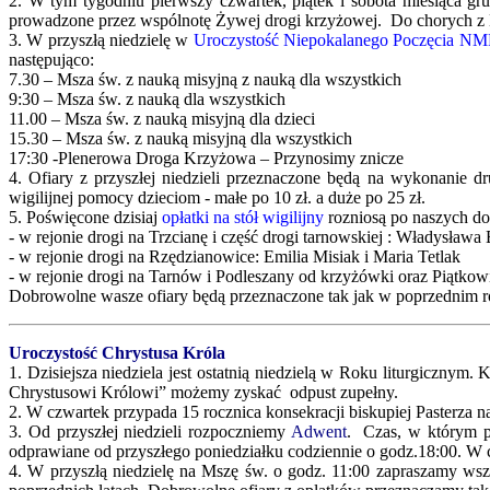
2. W tym tygodniu pierwszy czwartek, piątek i sobota miesiąca 
prowadzone przez wspólnotę Żywej drogi krzyżowej. Do chorych z 
3. W przyszłą niedzielę w
Uroczystość Niepokalanego Poczęcia NM
następująco:
7.30 – Msza św. z nauką misyjną z nauką dla wszystkich
9:30 – Msza św. z nauką dla wszystkich
11.00 – Msza św. z nauką misyjną dla dzieci
15.30 – Msza św. z nauką misyjną dla wszystkich
17:30 -Plenerowa Droga Krzyżowa – Przynosimy znicze
4. Ofiary z przyszłej niedzieli przeznaczone będą na wykonanie 
wigilijnej pomocy dzieciom - małe po 10 zł. a duże po 25 zł.
5. Poświęcone dzisiaj
opłatki na stół wigilijny
rozniosą po naszych do
- w rejonie drogi na Trzcianę i część drogi tarnowskiej : Władysła
- w rejonie drogi na Rzędzianowice: Emilia Misiak i Maria Tetlak
- w rejonie drogi na Tarnów i Podleszany od krzyżówki oraz Piątkowi
Dobrowolne wasze ofiary będą przeznaczone tak jak w poprzednim r
Uroczystość Chrystusa Króla
1. Dzisiejsza niedziela jest ostatnią niedzielą w Roku liturgiczn
Chrystusowi Królowi” możemy zyskać odpust zupełny.
2. W czwartek przypada 15 rocznica konsekracji biskupiej Pasterza n
3. Od przyszłej niedzieli rozpoczniemy
Adwent
. Czas, w którym p
odprawiane od przyszłego poniedziałku codziennie o godz.18:00. W cz
4. W przyszłą niedzielę na Mszę św. o godz. 11:00 zapraszamy wszy