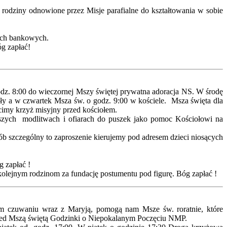
 rodziny odnowione przez Misje parafialne do kształtowania w sobie
tach bankowych.
óg zapłać!
dz. 8:00 do wieczornej Mszy świętej prywatna adoracja NS. W środę
ły a w czwartek Msza św. o godz. 9:00 w kościele. Msza święta dla
ęcimy krzyż misyjny przed kościołem.
 naszych modlitwach i ofiarach do puszek jako pomoc Kościołowi na
b szczególny to zaproszenie kierujemy pod adresem dzieci niosących
g zapłać !
olejnym rodzinom za fundację postumentu pod figurę. Bóg zapłać !
wym czuwaniu wraz z Maryją, pomogą nam Msze św. roratnie, które
 Przed Mszą świętą Godzinki o Niepokalanym Poczęciu NMP.