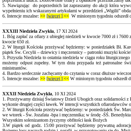
poprzednich latach. Dobrowolne ofiary z opłatków przeznaczamy ta
5. Nawiązując do poprzednich lat zapraszamy do akcji która wywod
wypełnieniu ich wskazanymi artykułami w przeddzień „Wigilii” obdaro
6.
Intencje mszalne:
>>
[więcej ]
<<
W minionym tygodniu odszedł do 
XXXIII Niedziela Zwykła
, 17 XI 2024
1. Bóg zapłać za ofiary z ubiegłej niedzieli w kwocie 7000 zł i 760
kwocie 650 zł.
2. W liturgii Kościoła przeżywać będziemy: w poniedziałek Bł. K
piątek Św. Cecylii – dziewicy i męczennicy – patronki muzyki kości
3. Przyszła Niedziela to ostatnia niedziela w ciągu roku liturgic
możemy odpust zupełny. W tym dniu przypada też patronalne święt
ministrantów.
4. Bardzo serdecznie zachęcamy do czytania w coraz dłuższe wieczory
5.
Intencje mszalne:
>>
[więcej ]
<<
W minionym tygodniu odszedł do 
XXXII Niedziela Zwykła
, 10 XI 2024
1. Przeżywamy dzisiaj Światowy Dzień Ubogich oraz solidarności z 
wykonie drugiej części ławek. W intencji wszystkich ofiarodawców 
2. W liturgii Kościoła przeżywać będziemy: w poniedziałek Św. Marc
we wtorek - Św. Jozafata -bpa i męczennika; w środę -ŚŚ. Benedykta
Wszystkim solenizantom życzymy obfitości łask Bożych
3.W piątek od godz. 15:00 przeżywać będziemy prywatną adorację
Bożemu losy naszych rodzin i parafii w przygotowaniu się do Misj