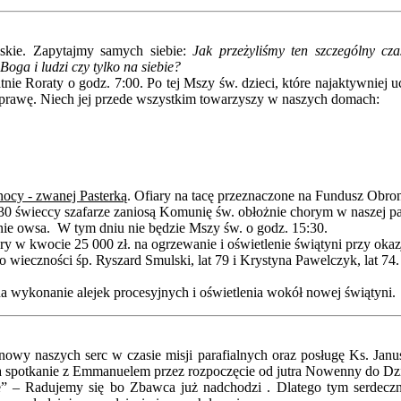
iskie. Zapytajmy samych siebie:
Jak przeżyliśmy ten szczególny cza
Boga i ludzi czy tylko na siebie?
atnie Roraty o godz. 7:00. Po tej Mszy św. dzieci, które najaktywnie
 oprawę. Niech jej przede wszystkim towarzyszy w naszych domach:
nocy - zwanej Pasterką
. Ofiary na tacę przeznaczone na Fundusz Obro
0 świeccy szafarze zaniosą Komunię św. obłożnie chorym w naszej par
ie owsa. W tym dniu nie będzie Mszy św. o godz. 15:30.
y w kwocie 25 000 zł. na ogrzewanie i oświetlenie świątyni przy okaz
wieczności śp. Ryszard Smulski, lat 79 i Krystyna Pawelczyk, lat 74
na wykonanie alejek procesyjnych i oświetlenia wokół nowej świątyni.
nowy naszych serc w czasie misji parafialnych oraz posługę Ks. Jan
na spotkanie z Emmanuelem przez rozpoczęcie od jutra Nowenny do Dzi
e” – Radujemy się bo Zbawca już nadchodzi . Dlatego tym serdecz