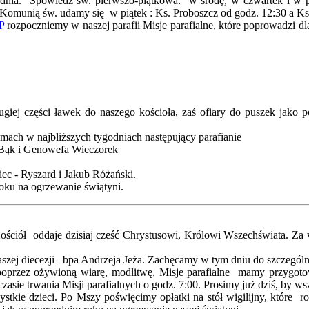
grudnia. Spowiedź św. pierwszo-piątkowa: w środę, w czwartek i w 
Komunią św. udamy się w piątek : Ks. Proboszcz od godz. 12:30 a K
P
rozpoczniemy w naszej parafii Misje parafialne, które poprowadzi dla
drugiej części ławek do naszego kościoła, zaś ofiary do puszek ja
mach w najbliższych tygodniach następujący parafianie
wa Bąk i Genowefa Wieczorek
ec - Ryszard i Jakub Różański.
oku na ogrzewanie świątyni.
ym. Kościół oddaje dzisiaj cześć Chrystusowi, Królowi Wszechświata. 
aszej diecezji –bpa Andrzeja Jeża. Zachęcamy w tym dniu do szczególn
oprzez ożywioną wiarę, modlitwę, Misje parafialne mamy przygotow
asie trwania Misji parafialnych o godz. 7:00. Prosimy już dziś, by ws
stkie dzieci. Po Mszy poświęcimy opłatki na stół wigilijny, które r