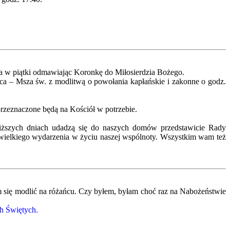
 a w piątki odmawiając Koronkę do Miłosierdzia Bożego.
ca – Msza św. z modlitwą o powołania kapłańskie i zakonne o godz.
przeznaczone będą na Kościół w potrzebie.
bliższych dniach udadzą się do naszych domów przedstawicie Rady
ak wielkiego wydarzenia w życiu naszej wspólnoty. Wszystkim wam też
em się modlić na różańcu. Czy byłem, byłam choć raz na Nabożeństwie
h Świętych.