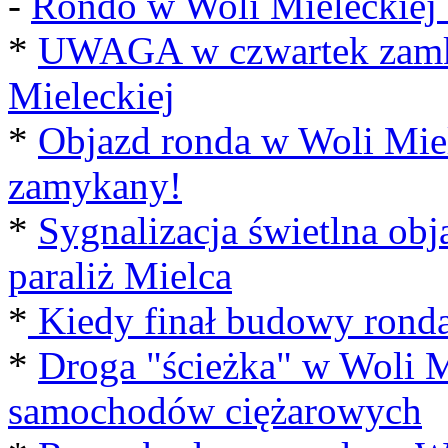
-
Rondo w Woli Mieleckiej o
*
UWAGA w czwartek zamkn
Mieleckiej
*
Objazd ronda w Woli Mie
zamykany!
*
Sygnalizacja świetlna obj
paraliż Mielca
*
Kiedy finał budowy ronda
*
Droga "ścieżka" w Woli M
samochodów ciężarowych