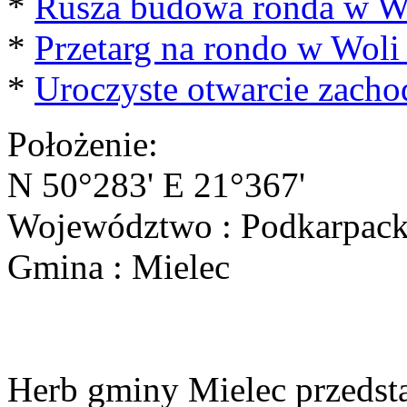
*
Rusza budowa ronda w Wo
*
Przetarg na rondo w Woli
*
Uroczyste otwarcie zacho
Położenie:
N 50°283' E 21°367'
Województwo : Podkarpack
Gmina : Mielec
Herb gminy Mielec przedsta