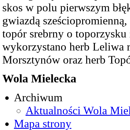
skos w polu pierwszym błęk
gwiazdą sześciopromienną,
topór srebrny o toporzysku
wykorzystano herb Leliwa r
Morsztynów oraz herb Topó
Wola Mielecka
Archiwum
Aktualności Wola Mie
Mapa strony