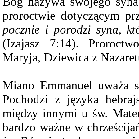
Bóg nazywa swojego syna.
proroctwie dotyczącym prz
pocznie i porodzi syna, 
(Izajasz 7:14). Proroct
Maryja, Dziewica z Nazaretu
Miano Emmanuel uważa się
Pochodzi z języka hebraj
między innymi u św. Mateu
bardzo ważne w chrześcijań