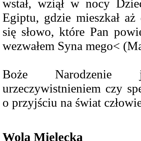
wstał, wziął w nocy Dzie
Egiptu, gdzie mieszkał aż 
się słowo, które Pan powi
wezwałem Syna mego< (Mat
Boże Narodzenie j
urzeczywistnieniem czy sp
o przyjściu na świat człow
Wola Mielecka