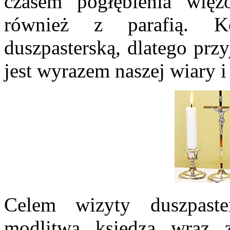
czasem pogłębienia wię
również z parafią. Ko
duszpasterską, dlatego prz
jest wyrazem naszej wiary i
Celem wizyty duszpaste
modlitwa księdza wraz 