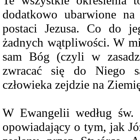
Te wszystkie określenia t
dodatkowo ubarwione na 
postaci Jezusa. Co do j
żadnych wątpliwości. W mit
sam Bóg (czyli w zasadz
zwracać się do Niego s
człowieka zejdzie na Ziemię
W Ewangelii według św. M
opowiadający o tym, jak Jó