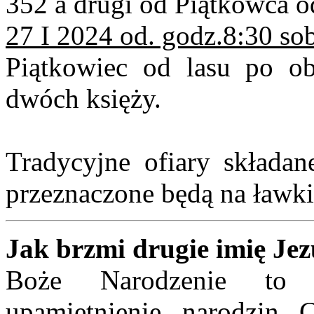
352 a drugi od Piątkowca o
27 I 2024 od. godz.8:30 so
Piątkowiec od lasu po ob
dwóch księży.
Tradycyjne ofiary składan
przeznaczone będą na ławki
Jak brzmi drugie imię Je
Boże Narodzenie to w
upamiętnienie narodzin C