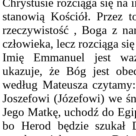
Chrystusie rozciąga się na 
stanowią Kościół. Przez t
rzeczywistość , Boga z na
człowieka, lecz rozciąga się
Imię Emmanuel jest waż
ukazuje, że Bóg jest ob
według Mateusza czytamy: 
Joszefowi (Józefowi) we śn
Jego Matkę, uchodź do Egip
bo Herod będzie szukał D