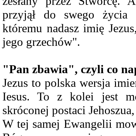
zesłany przez Stwórcę. A
przyjął do swego życia 
któremu nadasz imię Jezu
jego grzechów".
"Pan zbawia", czyli co n
Jezus to polska wersja imi
Iesus. To z kolei jest mo
skróconej postaci Jehoszua,
W tej samej Ewangelii mow