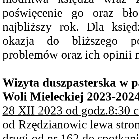
poświęcenie go oraz bło
najbliższy rok. Dla księd
okazja do bliższego p
problemów oraz ich opinii 
Wizyta duszpasterska w pa
Woli Mieleckiej 2023-202
28 XII 2023 od godz.8:30 
od Rzędzianowic lewa stron
drugi od nr 162 do spotkan