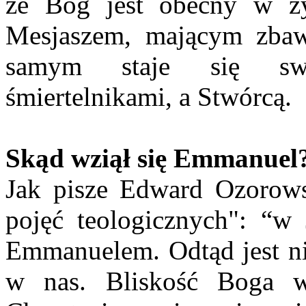
że Bóg jest obecny w życ
Mesjaszem, mającym zbawi
samym staje się sw
śmiertelnikami, a Stwórcą.
Skąd wziął się Emmanuel
Jak pisze Edward Ozorow
pojęć teologicznych": “w 
Emmanuelem. Odtąd jest nie
w nas. Bliskość Boga w