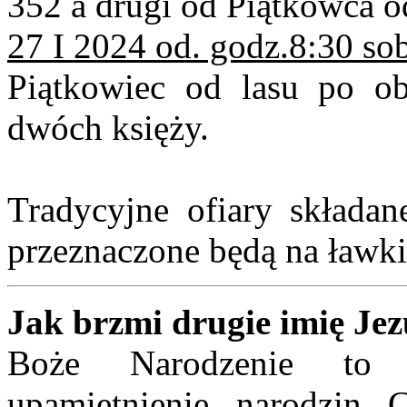
352 a drugi od Piątkowca o
27 I 2024 od. godz.8:30 so
Piątkowiec od lasu po ob
dwóch księży.
Tradycyjne ofiary składan
przeznaczone będą na ławki
Jak brzmi drugie imię Je
Boże Narodzenie to w
upamiętnienie narodzin C