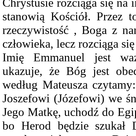
Chrystusie rozciąga się na 
stanowią Kościół. Przez t
rzeczywistość , Boga z na
człowieka, lecz rozciąga się
Imię Emmanuel jest waż
ukazuje, że Bóg jest ob
według Mateusza czytamy: 
Joszefowi (Józefowi) we śn
Jego Matkę, uchodź do Egip
bo Herod będzie szukał D