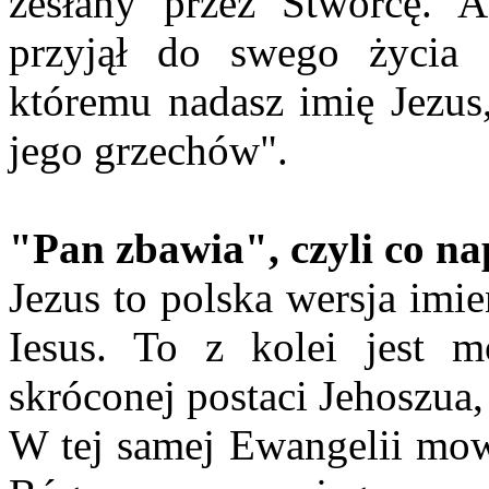
zesłany przez Stwórcę. A
przyjął do swego życia 
któremu nadasz imię Jezu
jego grzechów".
"Pan zbawia", czyli co n
Jezus to polska wersja imi
Iesus. To z kolei jest mo
skróconej postaci Jehoszua,
W tej samej Ewangelii mow