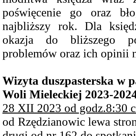
poświęcenie go oraz bło
najbliższy rok. Dla księd
okazja do bliższego p
problemów oraz ich opinii 
Wizyta duszpasterska w pa
Woli Mieleckiej 2023-202
28 XII 2023 od godz.8:30 
od Rzędzianowic lewa stron
drugi od nr 162 do spotkan