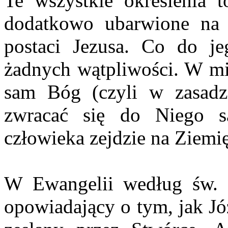
Te wszystkie określenia t
dodatkowo ubarwione na 
postaci Jezusa. Co do j
żadnych wątpliwości. W mit
sam Bóg (czyli w zasadz
zwracać się do Niego s
człowieka zejdzie na Ziemię
W Ewangelii według św. M
opowiadający o tym, jak Jó