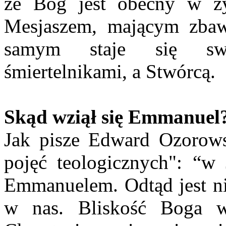
że Bóg jest obecny w życ
Mesjaszem, mającym zbawi
samym staje się sw
śmiertelnikami, a Stwórcą.
Skąd wziął się Emmanuel
Jak pisze Edward Ozorow
pojęć teologicznych": “w 
Emmanuelem. Odtąd jest nie
w nas. Bliskość Boga w