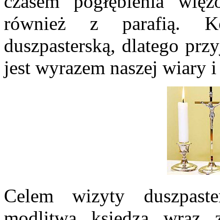
czasem pogłębienia wię
również z parafią. Ko
duszpasterską, dlatego prz
jest wyrazem naszej wiary i
Celem wizyty duszpaste
modlitwa księdza wraz 