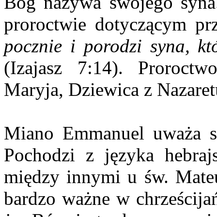
Bóg nazywa swojego syna.
proroctwie dotyczącym prz
pocznie i porodzi syna, 
(Izajasz 7:14). Proroct
Maryja, Dziewica z Nazaretu
Miano Emmanuel uważa się
Pochodzi z języka hebraj
między innymi u św. Mateu
bardzo ważne w chrześcijań