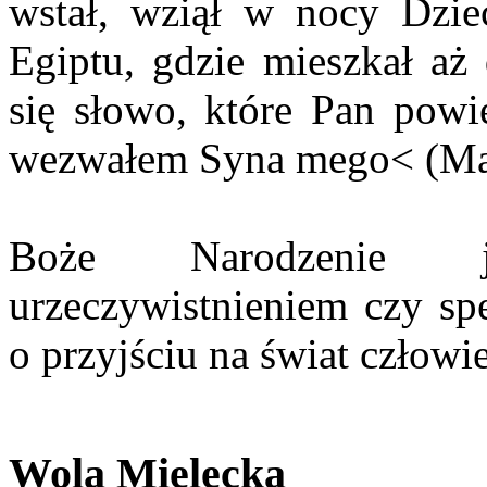
wstał, wziął w nocy Dzie
Egiptu, gdzie mieszkał aż 
się słowo, które Pan powi
wezwałem Syna mego< (Mat
Boże Narodzenie j
urzeczywistnieniem czy sp
o przyjściu na świat człow
Wola Mielecka