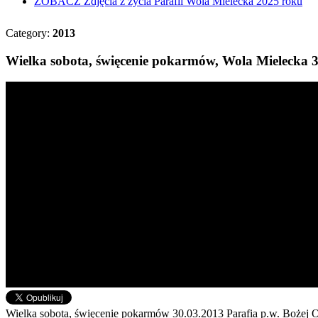
ZOBACZ
Zdjęcia z życia Parafii Wola Mielecka 2025 roku
Category:
2013
Wielka sobota, święcenie pokarmów, Wola Mielecka 
Wielka sobota, święcenie pokarmów 30.03.2013 Parafia p.w. Bożej 