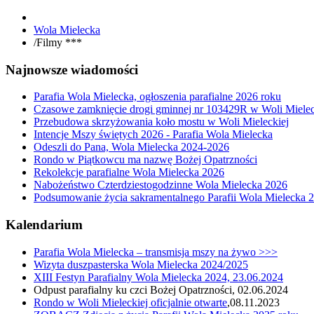
Wola Mielecka
/
Filmy ***
Najnowsze wiadomości
Parafia Wola Mielecka, ogłoszenia parafialne 2026 roku
Czasowe zamknięcie drogi gminnej nr 103429R w Woli Mielec
Przebudowa skrzyżowania koło mostu w Woli Mieleckiej
Intencje Mszy świętych 2026 - Parafia Wola Mielecka
Odeszli do Pana, Wola Mielecka 2024-2026
Rondo w Piątkowcu ma nazwę Bożej Opatrzności
Rekolekcje parafialne Wola Mielecka 2026
Nabożeństwo Czterdziestogodzinne Wola Mielecka 2026
Podsumowanie życia sakramentalnego Parafii Wola Mielecka 
Kalendarium
Parafia Wola Mielecka – transmisja mszy na żywo >>>
Wizyta duszpasterska Wola Mielecka 2024/2025
XIII Festyn Parafialny Wola Mielecka 2024, 23.06.2024
Odpust parafialny ku czci Bożej Opatrzności, 02.06.2024
Rondo w Woli Mieleckiej oficjalnie otwarte
,08.11.2023