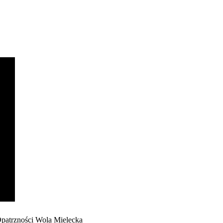
3
Opatrzności Wola Mielecka