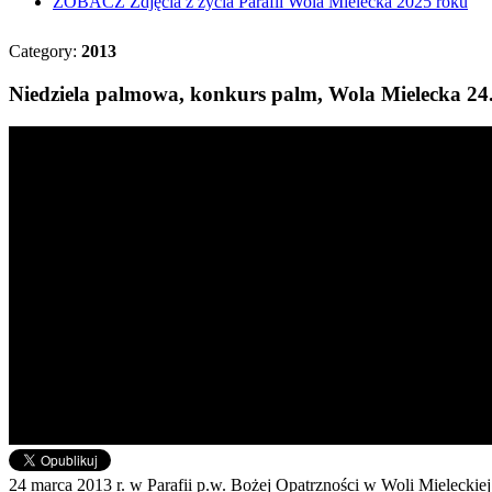
ZOBACZ
Zdjęcia z życia Parafii Wola Mielecka 2025 roku
Category:
2013
Niedziela palmowa, konkurs palm, Wola Mielecka 24..
24 marca 2013 r. w Parafii p.w. Bożej Opatrzności w Woli Mieleckiej