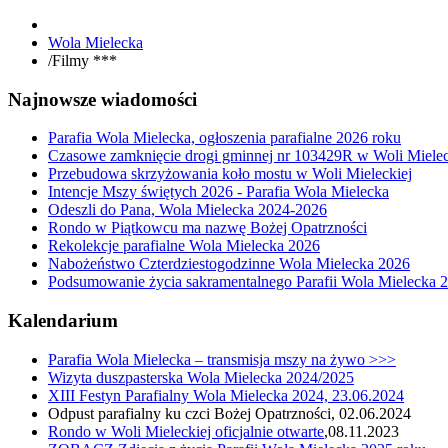
Wola Mielecka
/
Filmy ***
Najnowsze wiadomości
Parafia Wola Mielecka, ogłoszenia parafialne 2026 roku
Czasowe zamknięcie drogi gminnej nr 103429R w Woli Mielec
Przebudowa skrzyżowania koło mostu w Woli Mieleckiej
Intencje Mszy świętych 2026 - Parafia Wola Mielecka
Odeszli do Pana, Wola Mielecka 2024-2026
Rondo w Piątkowcu ma nazwę Bożej Opatrzności
Rekolekcje parafialne Wola Mielecka 2026
Nabożeństwo Czterdziestogodzinne Wola Mielecka 2026
Podsumowanie życia sakramentalnego Parafii Wola Mielecka 
Kalendarium
Parafia Wola Mielecka – transmisja mszy na żywo >>>
Wizyta duszpasterska Wola Mielecka 2024/2025
XIII Festyn Parafialny Wola Mielecka 2024, 23.06.2024
Odpust parafialny ku czci Bożej Opatrzności, 02.06.2024
Rondo w Woli Mieleckiej oficjalnie otwarte
,08.11.2023