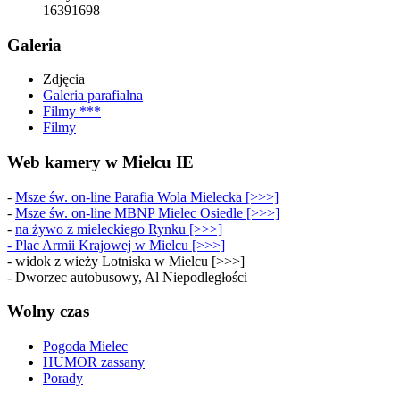
16391698
Galeria
Zdjęcia
Galeria parafialna
Filmy ***
Filmy
Web kamery w Mielcu IE
-
Msze św. on-line Parafia Wola Mielecka [>>>]
-
Msze św. on-line MBNP Mielec Osiedle [>>>]
-
na żywo z mieleckiego Rynku [>>>]
-
Plac Armii Krajowej w Mielcu [>>>]
- widok z wieży Lotniska w Mielcu [>>>]
- Dworzec autobusowy, Al Niepodległości
Wolny czas
Pogoda Mielec
HUMOR zassany
Porady