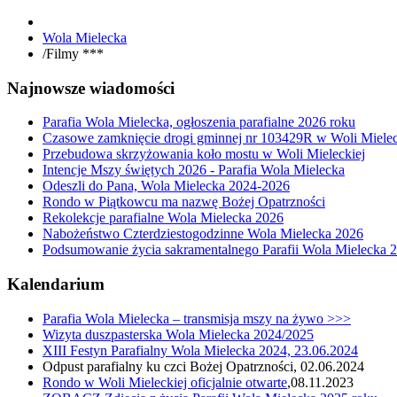
Wola Mielecka
/
Filmy ***
Najnowsze wiadomości
Parafia Wola Mielecka, ogłoszenia parafialne 2026 roku
Czasowe zamknięcie drogi gminnej nr 103429R w Woli Mielec
Przebudowa skrzyżowania koło mostu w Woli Mieleckiej
Intencje Mszy świętych 2026 - Parafia Wola Mielecka
Odeszli do Pana, Wola Mielecka 2024-2026
Rondo w Piątkowcu ma nazwę Bożej Opatrzności
Rekolekcje parafialne Wola Mielecka 2026
Nabożeństwo Czterdziestogodzinne Wola Mielecka 2026
Podsumowanie życia sakramentalnego Parafii Wola Mielecka 
Kalendarium
Parafia Wola Mielecka – transmisja mszy na żywo >>>
Wizyta duszpasterska Wola Mielecka 2024/2025
XIII Festyn Parafialny Wola Mielecka 2024, 23.06.2024
Odpust parafialny ku czci Bożej Opatrzności, 02.06.2024
Rondo w Woli Mieleckiej oficjalnie otwarte
,08.11.2023