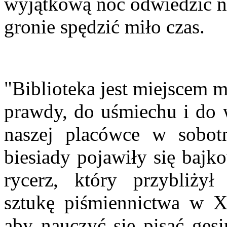
wyjątkową noc odwiedzić n
gronie spędzić miło czas.
"Biblioteka jest miejscem m
prawdy, do uśmiechu i do 
naszej placówce w sobot
biesiady pojawiły się bajk
rycerz, który przybliży
sztukę piśmiennictwa w XI
aby nauczyć się pisać gęs