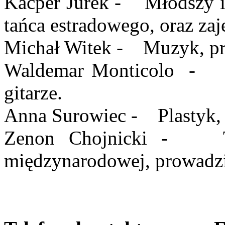
Kacper Jurek - Młodszy ins
tańca estradowego, oraz zaj
Michał Witek - Muzyk, pro
Waldemar Monticolo - M
gitarze.
Anna Surowiec - Plastyk, p
Zenon Chojnicki - Tre
międzynarodowej, prowadzi