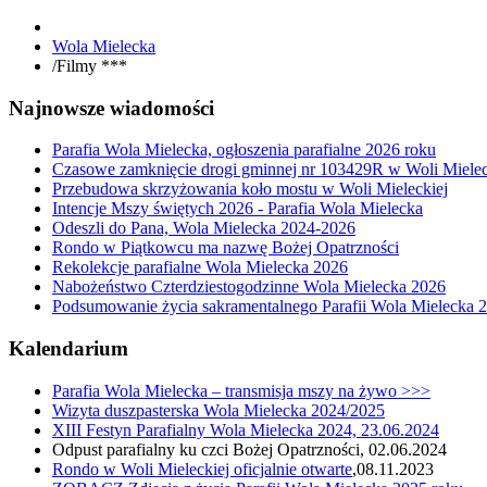
Wola Mielecka
/
Filmy ***
Najnowsze wiadomości
Parafia Wola Mielecka, ogłoszenia parafialne 2026 roku
Czasowe zamknięcie drogi gminnej nr 103429R w Woli Mielec
Przebudowa skrzyżowania koło mostu w Woli Mieleckiej
Intencje Mszy świętych 2026 - Parafia Wola Mielecka
Odeszli do Pana, Wola Mielecka 2024-2026
Rondo w Piątkowcu ma nazwę Bożej Opatrzności
Rekolekcje parafialne Wola Mielecka 2026
Nabożeństwo Czterdziestogodzinne Wola Mielecka 2026
Podsumowanie życia sakramentalnego Parafii Wola Mielecka 
Kalendarium
Parafia Wola Mielecka – transmisja mszy na żywo >>>
Wizyta duszpasterska Wola Mielecka 2024/2025
XIII Festyn Parafialny Wola Mielecka 2024, 23.06.2024
Odpust parafialny ku czci Bożej Opatrzności, 02.06.2024
Rondo w Woli Mieleckiej oficjalnie otwarte
,08.11.2023