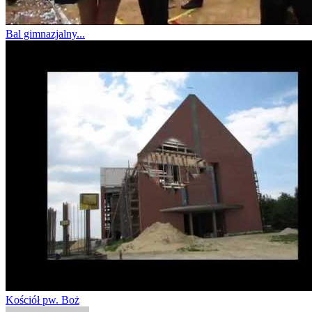
Bal gimnazjalny...
Kościół pw. Boż