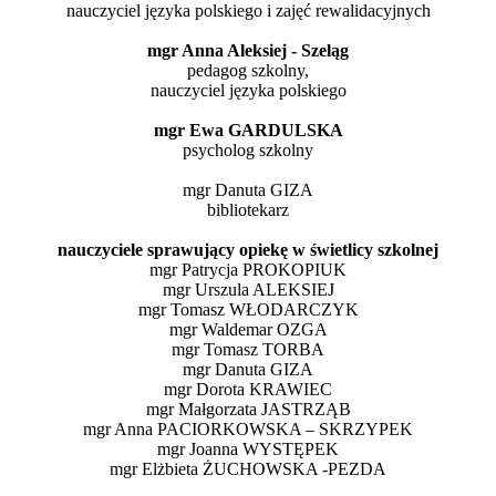
nauczyciel języka polskiego i zajęć rewalidacyjnych
mgr Anna Aleksiej - Szeląg
pedagog szkolny,
nauczyciel języka polskiego
mgr Ewa GARDULSKA
psycholog szkolny
mgr Danuta GIZA
bibliotekarz
nauczyciele sprawujący opiekę w świetlicy szkolnej
mgr Patrycja PROKOPIUK
mgr Urszula ALEKSIEJ
mgr Tomasz WŁODARCZYK
mgr Waldemar OZGA
mgr Tomasz TORBA
mgr Danuta GIZA
mgr Dorota KRAWIEC
mgr Małgorzata JASTRZĄB
mgr Anna PACIORKOWSKA – SKRZYPEK
mgr Joanna WYSTĘPEK
mgr Elżbieta ŻUCHOWSKA -PEZDA