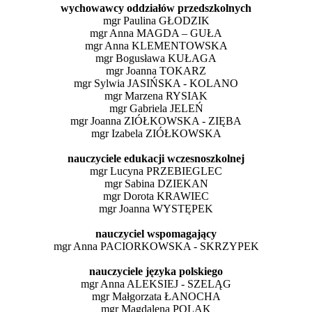
wychowawcy oddziałów przedszkolnych
mgr Paulina GŁODZIK
mgr Anna MAGDA – GUŁA
mgr Anna KLEMENTOWSKA
mgr Bogusława KUŁAGA
mgr Joanna TOKARZ
mgr Sylwia JASIŃSKA - KOLANO
mgr Marzena RYSIAK
mgr Gabriela JELEŃ
mgr Joanna ZIÓŁKOWSKA - ZIĘBA
mgr Izabela ZIÓŁKOWSKA
nauczyciele edukacji wczesnoszkolnej
mgr Lucyna PRZEBIEGLEC
mgr Sabina DZIEKAN
mgr Dorota KRAWIEC
mgr Joanna WYSTĘPEK
nauczyciel wspomagający
mgr Anna PACIORKOWSKA - SKRZYPEK
nauczyciele języka polskiego
mgr Anna ALEKSIEJ - SZELĄG
mgr Małgorzata ŁANOCHA
mgr Magdalena POLAK