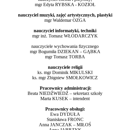
mgr Edyta RYBSKA - KOZIOŁ
nauczyciel muzyki, zajęć artystycznych, plastyki
mgr Waldemar OZGA
nauczyciel informatyki, techniki
mgr inż. Tomasz WŁODARCZYK
nauczyciele wychowania fizycznego
mgr Bogumiła DZIEKAN – GĄBKA
mgr Tomasz TORBA
nauczyciele religii
ks. mgr Dominik MIKULSKI
ks. mgr Zbigniew SMOŁKOWICZ
Pracownicy administracji:
Beata NIEDŹWIEDŹ – sekretarz szkoły
Marta KUSEK – intendent
Pracownicy obsługi:
Ewa DYDUŁA
Stanisława FRONC
Anna JANCZAK – MIŁOŚ
Anna JABRZYK