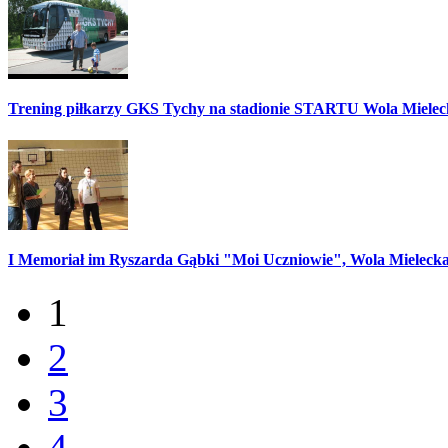
Trening piłkarzy GKS Tychy na stadionie STARTU Wola Mieleck
I Memoriał im Ryszarda Gąbki "Moi Uczniowie", Wola Mielecka
1
2
3
4