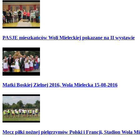
PASJE mieszkańców Woli Mieleckiej pokazane na II wystawie
Matki Boskiej Zielnej 2016, Wola Mielecka 15-08-2016
Mecz piłki nożnej pielgrzymów Polski i Francji, Stadion Wola M