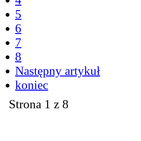
5
6
7
8
Następny artykuł
koniec
Strona 1 z 8