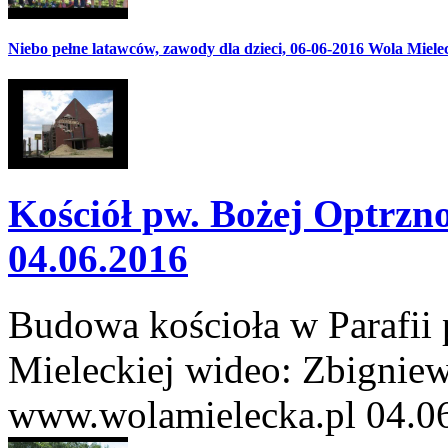
Niebo pełne latawców, zawody dla dzieci, 06-06-2016 Wola Miele
Kościół pw. Bożej Optrzno
04.06.2016
Budowa kościoła w Parafii 
Mieleckiej wideo: Zbignie
www.wolamielecka.pl 04.0